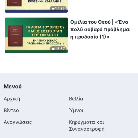
του Θεού προς ολόκληρο
14:39
το σύμπαν—Προσθήκη:
Κεφάλαιο 1»
Ομιλία του Θεού | «Ένα
πολύ σοβαρό πρόβλημα:
η προδοσία (1)»
15:57
Μενού
Αρχική
Βιβλία
Βίντεο
Ύμνοι
Αναγνώσεις
Κηρύγματα και
Συναναστροφή