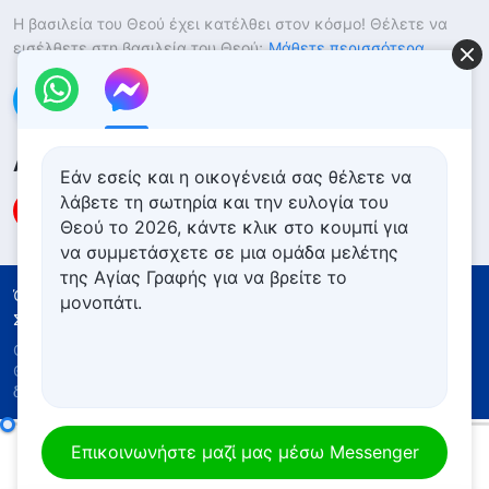
Η βασιλεία του Θεού έχει κατέλθει στον κόσμο! Θέλετε να
εισέλθετε στη βασιλεία του Θεού;
Μάθετε περισσότερα
Επικοινωνήστε μαζί μας μέσω Messenger
Ακολουθήστε μας
Εάν εσείς και η οικογένειά σας θέλετε να
λάβετε τη σωτηρία και την ευλογία του
Θεού το 2026, κάντε κλικ στο κουμπί για
να συμμετάσχετε σε μια ομάδα μελέτης
της Αγίας Γραφής για να βρείτε το
Όροι Χρήσης
Πολιτική απορρήτου
μονοπάτι.
Συντελεστές
Πολιτική για τα Cookies
Copyright © 2026
Εκκλησία του Παντοδύναμου
Θεού
. Με την επιφύλαξη παντός νομίμου
δικαιώματος.
Ομιλίες του Χριστού στην αρχή: Κεφάλαιο 5
Επικοινωνήστε μαζί μας μέσω Messenger
00:00
06:06