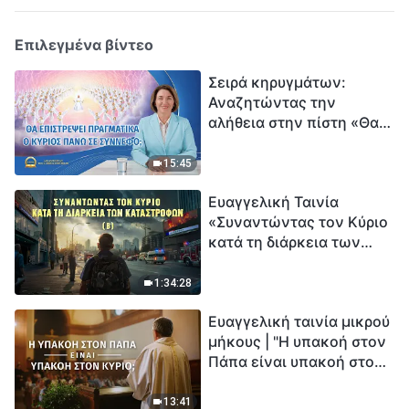
Επιλεγμένα βίντεο
Σειρά κηρυγμάτων:
Αναζητώντας την
αλήθεια στην πίστη «Θα
επιστρέψει πραγματικά ο
Κύριος πάνω σε
15:45
σύννεφο;»
Ευαγγελική Ταινία
«Συναντώντας τον Κύριο
κατά τη διάρκεια των
καταστροφών» (B) Η Γη
εισέρχεται σε μια
1:34:28
«περίοδο μαζικής
Ευαγγελική ταινία μικρού
εξαφάνισης». Οι
μήκους | "Η υπακοή στον
καταστροφές χτυπούν.
Πάπα είναι υπακοή στον
Ξεκινά η αντίστροφη
Κύριο;"
μέτρηση για την
ανθρωπότητα. Έχεις βρει
13:41