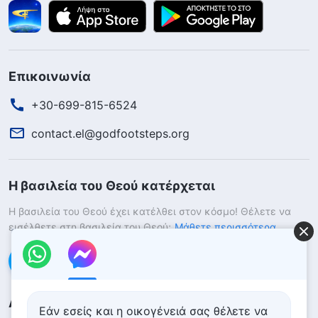
Επικοινωνία
+30-699-815-6524
contact.el@godfootsteps.org
Η βασιλεία του Θεού κατέρχεται
Η βασιλεία του Θεού έχει κατέλθει στον κόσμο! Θέλετε να
εισέλθετε στη βασιλεία του Θεού;
Μάθετε περισσότερα
Επικοινωνήστε μαζί μας μέσω Messenger
Ακολουθήστε μας
Εάν εσείς και η οικογένειά σας θέλετε να