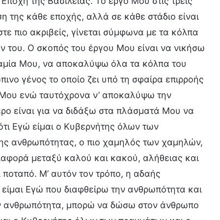
 Εποχή της Βασιλείας. Το έργο Μου στις τρεις
η της κάθε εποχής, αλλά σε κάθε στάδιο είναι
τε πιο ακριβείς, γίνεται σύμφωνα με τα κόλπα
ν του. Ο σκοπός του έργου Μου είναι να νικήσω
ναμία Μου, να αποκαλύψω όλα τα κόλπα του
ινο γένος το οποίο ζει υπό τη σφαίρα επιρροής
ία Μου ενώ ταυτόχρονα ν’ αποκαλύψω την
ρο είναι για να διδάξω στα πλάσματά Μου να
ότι Εγώ είμαι ο Κυβερνήτης όλων των
της ανθρωπότητας, ο πιο χαμηλός των χαμηλών,
διαφορά μεταξύ καλού και κακού, αλήθειας και
ι ποταπό. Μ’ αυτόν τον τρόπο, η αδαής
ν είμαι Εγώ που διαφθείρω την ανθρωπότητα και
ν ανθρωπότητα, μπορώ να δώσω στον άνθρωπο