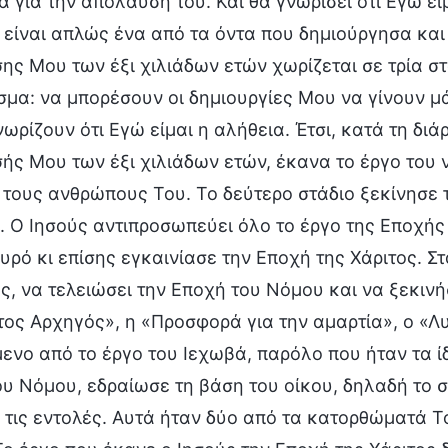
 για την απόλαυσή του. Και θα γνωρίσει ότι Εγώ ε
είναι απλώς ένα από τα όντα που δημιούργησα και
σης Μου των έξι χιλιάδων ετών χωρίζεται σε τρία σ
σμα: να μπορέσουν οι δημιουργίες Μου να γίνουν 
νωρίζουν ότι Εγώ είμαι η αλήθεια. Έτσι, κατά τη δι
σής Μου των έξι χιλιάδων ετών, έκανα το έργο του 
τους ανθρώπους Του. Το δεύτερο στάδιο ξεκίνησε τ
. Ο Ιησούς αντιπροσωπεύει όλο το έργο της Εποχή
υρό κι επίσης εγκαινίασε την Εποχή της Χάριτος. 
, να τελειώσει την Εποχή του Νόμου και να ξεκινήσ
ος Αρχηγός», η «Προσφορά για την αμαρτία», ο «Λυτ
ενο από το έργο του Ιεχωβά, παρόλο που ήταν τα ίδ
υ Νόμου, εδραίωσε τη βάση του οίκου, δηλαδή το σ
τις εντολές. Αυτά ήταν δύο από τα κατορθώματά Τ