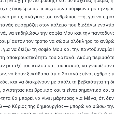
αι η Εποχή της Λύτρωσης) και τις έσχατες ημέρες η
οχές διαφέρει σε περιεχόμενο σύμφωνα με την φύσ
νία με τις ανάγκες του ανθρώπου —ή, για να είμασ
τανάς εφαρμόζει στον πόλεμο που διεξάγω εναντίο
ανά, να εκδηλώσω την σοφία Μου και την παντοδυ
αι μ’ αυτόν τον τρόπο να σώσω ολόκληρο το ανθρώπ
αι για να δείξω τη σοφία Μου και την παντοδυναμ
τη αποκρουστικότητα του Σατανά. Ακόμη περισσότε
υν μεταξύ του καλού και του κακού, να γνωρίζουν 
ν, να δουν ξεκάθαρα ότι ο Σατανάς είναι εχθρός 
κός, και να διακρίνουν με απόλυτη βεβαιότητα τη 
 αγιότητας και βρομιάς και τι είναι σημαντικό και τ
ητα θα μπορεί να γίνει μάρτυρας για Μένα, ότι δε
ώ —ο Κύριος της δημιουργίας— μπορώ να σώσω τη