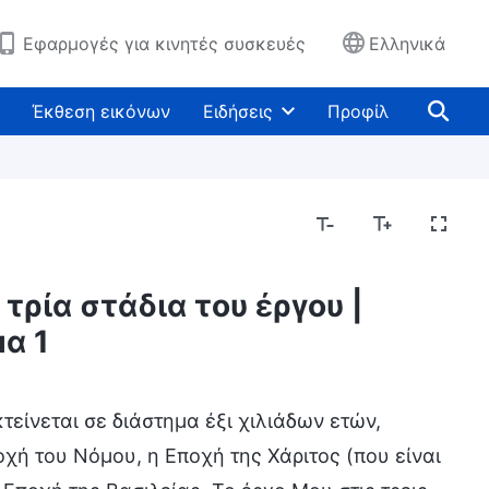
Εφαρμογές για κινητές συσκευές
Ελληνικά
Έκθεση εικόνων
Ειδήσεις
Προφίλ
τρία στάδια του έργου |
Η ενσάρκωση
Γνωρίζοντας το έργο του Θεού
α 1
τείνεται σε διάστημα έξι χιλιάδων ετών,
οχή του Νόμου, η Εποχή της Χάριτος (που είναι