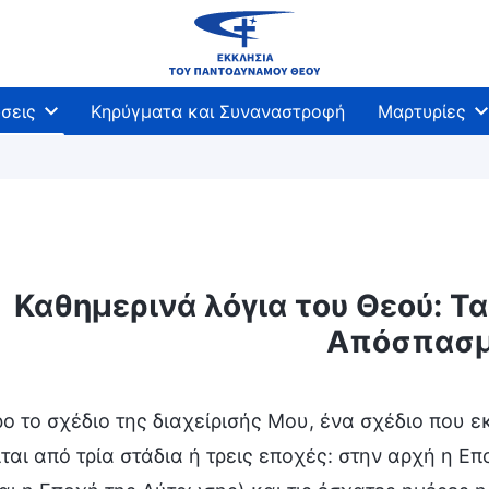
σεις
Κηρύγματα και Συναναστροφή
Μαρτυρίες
Καθημερινά λόγια του Θεού: Τα 
 το έργο του Θεού
Η κρίση τις έσχατες ημέρες
Απόσπασμ
 το σχέδιο της διαχείρισής Μου, ένα σχέδιο που εκ
ται από τρία στάδια ή τρεις εποχές: στην αρχή η Επ