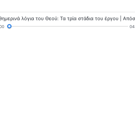
00
04
γνώσεις
Κηρύγματα και Συναναστροφή
Μαρτυρ
τοδύναμου Θεού»
Η βασιλεία 
Η βασιλεία του 
βασιλεία του Θε
Επικοινωνή