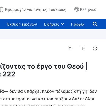
Εφαρμογές για κινητές συσκευές
Ελληνικά
Έκθεση εικόνων
Ειδήσεις
Προφίλ
ζοντας το έργο του Θεού |
Μυστήρια σχετικά με τη Βίβλο
Εκθέτοντας τις
 222
εία— δεν θα υπάρχει πλέον πόλεμος στη γη· δεν
ι θα σταματήσουν να κατασκευάζουν όπλα· όλοι