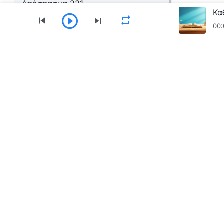
Απόσπασμα 231
00:
Μενού
Αρχική
Βιβλία
Βίντεο
Ύμνοι
Ανα
Κατεβάστε την εφαρμογή «Εκκλησία του Παν
Επικοινωνία