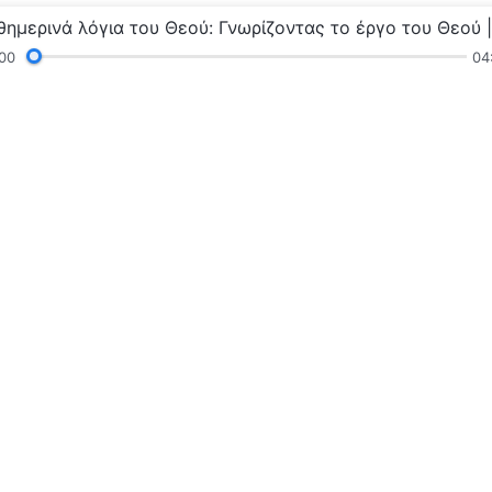
00
04
γνώσεις
Κηρύγματα και Συναναστροφή
Μαρτυρ
τοδύναμου Θεού»
Η βασιλεία 
Η βασιλεία του 
βασιλεία του Θε
Επικοινωνή
Ακολουθήστ