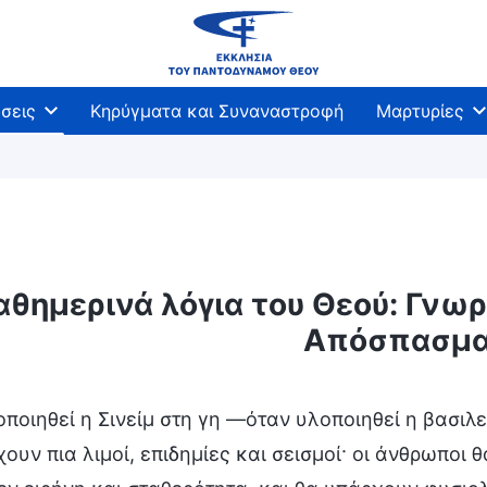
σεις
Κηρύγματα και Συναναστροφή
Μαρτυρίες
αθημερινά λόγια του Θεού: Γνωρί
άθεση του Θεού και αυτό που Αυτός έχει και είναι
Απόσπασμα
ποιηθεί η Σινείμ στη γη —όταν υλοποιηθεί η βασιλ
ουν πια λιμοί, επιδημίες και σεισμοί· οι άνθρωπο