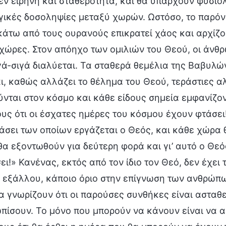
εν ειρήνη και σταθερότητα, και θα υπάρχουν φυσι
ικές δοσοληψίες μεταξύ χωρών. Ωστόσο, το παρόν 
άτω από τους ουρανούς επικρατεί χάος και αρχίζο
 χώρες. Στον απόηχο των ομιλιών του Θεού, οι άνθ
ά-σιγά διαλύεται. Τα σταθερά θεμέλια της Βαβυλών
αι, καθώς αλλάζει το θέλημα του Θεού, τεράστιες 
νται στον κόσμο και κάθε είδους σημεία εμφανίζον
ς ότι οι έσχατες ημέρες του κόσμου έχουν φτάσει! 
άσει των οποίων εργάζεται ο Θεός, και κάθε χώρα θ
α εξοντωθούν για δεύτερη φορά και γι’ αυτό ο Θεό
ι!» Κανένας, εκτός από τον ίδιο τον Θεό, δεν έχει
 εξάλλου, κάποιο όριο στην επίγνωση των ανθρώπω
α γνωρίζουν ότι οι παρούσες συνθήκες είναι ασταθεί
πίσουν. Το μόνο που μπορούν να κάνουν είναι να 