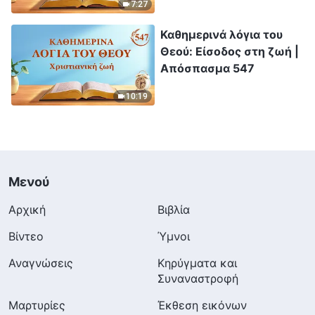
7:27
Απόσπασμα 347
Καθημερινά λόγια του
Θεού: Είσοδος στη ζωή |
Απόσπασμα 547
10:19
Μενού
Αρχική
Βιβλία
Βίντεο
Ύμνοι
Αναγνώσεις
Κηρύγματα και
Συναναστροφή
Μαρτυρίες
Έκθεση εικόνων