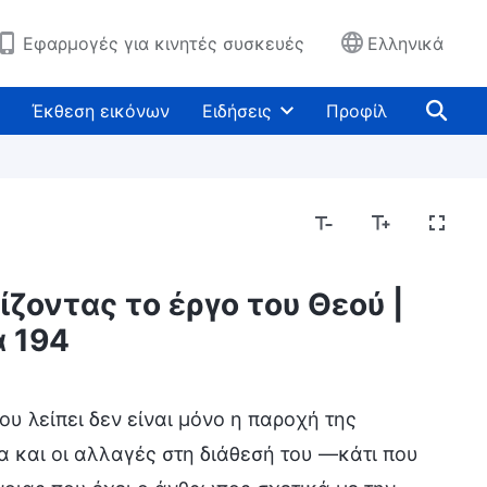
Εφαρμογές για κινητές συσκευές
Ελληνικά
Έκθεση εικόνων
Ειδήσεις
Προφίλ
ζοντας το έργο του Θεού |
Μυστήρια σχετικά με τη Βίβλο
Εκθέτοντας τις
 194
υ λείπει δεν είναι μόνο η παροχή της
α και οι αλλαγές στη διάθεσή του —κάτι που