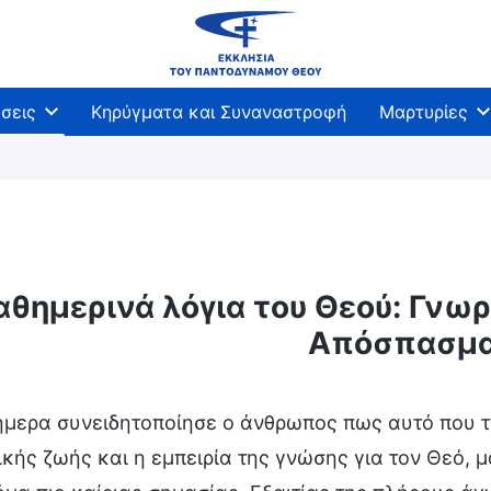
σεις
Κηρύγματα και Συναναστροφή
Μαρτυρίες
αθημερινά λόγια του Θεού: Γνωρί
άθεση του Θεού και αυτό που Αυτός έχει και είναι
Απόσπασμα
μερα συνειδητοποίησε ο άνθρωπος πως αυτό που το
κής ζωής και η εμπειρία της γνώσης για τον Θεό, μ