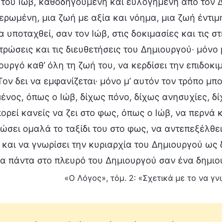
του Ιώβ, καθοδηγούμενη και ευλογημένη από τον Δ
ρωμένη, μια ζωή με αξία και νόημα, μια ζωή έντιμη 
α υποταχθεί, σαν τον Ιώβ, στις δοκιμασίες και τις σ
ρώσεις και τις διευθετήσεις του Δημιουργού· μόνο 
ουργό καθ’ όλη τη ζωή του, να κερδίσει την επιδοκ
Τον δει να εμφανίζεται· μόνο μ’ αυτόν τον τρόπο μπο
ένος, όπως ο Ιώβ, δίχως πόνο, δίχως ανησυχίες, δίχ
ορεί κανείς να ζει στο φως, όπως ο Ιώβ, να περνά 
σει ομαλά το ταξίδι του στο φως, να αντεπεξέλθε
 και να γνωρίσει την κυριαρχία του Δημιουργού ω
ια πάντα στο πλευρό του Δημιουργού σαν ένα δημιο
«Ο Λόγος», τόμ. 2: «Σχετικά με το να γνω