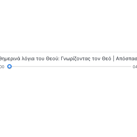
00
04
γνώσεις
Κηρύγματα και Συναναστροφή
Μαρτυρ
τοδύναμου Θεού»
Η βασιλεία 