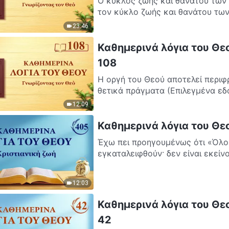
Ο κύκλος ζωής και θανάτου των διαφόρω
τον κύκλο ζωής και θανάτου τω
23:46
Καθημερινά λόγια του Θε
108
Η οργή του Θεού αποτελεί περιφρ
θετικά πράγματα (Επιλεγμένα εδά
12:09
Καθημερινά λόγια του Θε
Έχω πει προηγουμένως ότι «Όλοι
εγκαταλειφθούν· δεν είναι εκείνο
12:03
Καθημερινά λόγια του Θεο
42