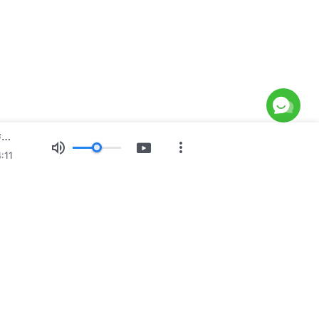
Καθημερινά λόγια του Θεού: Γνωρίζοντας τον Θεό | Απόσπασμα 133
:11
ίες
Έκθεση εικόνων
Ειδήσεις
Προφίλ
του Θεού κατέρχεται