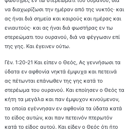
φωστήρες εν τω στερεώματι του ουρανού, διά
να διαχωρίζωσι την ημέραν από της νυκτός· και
ας ήναι διά σημεία και καιρούς και ημέρας και
ενιαυτούς· και ας ήναι διά φωστήρας εν τω
στερεώματι του ουρανού, διά να φέγγωσιν επί
της γης. Και έγεινεν ούτω.
Γέν. 1:20-21 Και είπεν ο Θεός, Ας γεννήσωσι τα
ύδατα εν αφθονία νηκτά έμψυχα και πετεινά
ας πέτωνται επάνωθεν της γης κατά το
στερέωμα του ουρανού. Και εποίησεν ο Θεός τα
κήτη τα μεγάλα και παν έμψυχον κινούμενον,
τα οποία εγέννησαν εν αφθονία τα ύδατα κατά
το είδος αυτών, και παν πετεινόν πτερωτόν
κατά το είδος αυτού. Και είδεν ο Θεός ότι ήτο