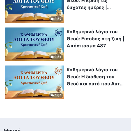
Θεού: Η κρίση τις
έσχατες ημέρες |
Απόσπασμα 97
8:57
Καθημερινά λόγια του
Θεού: Είσοδος στη ζωή |
Απόσπασμα 487
9:51
Καθημερινά λόγια του
Θεού: Η διάθεση του
Θεού και αυτό που Αυτός
έχει και είναι |
4:04
Απόσπασμα 237
Μενού