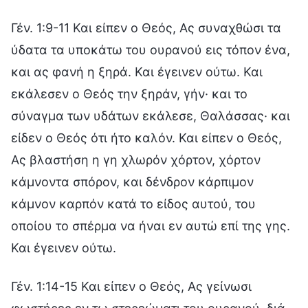
Γέν. 1:9-11 Και είπεν ο Θεός, Ας συναχθώσι τα
ύδατα τα υποκάτω του ουρανού εις τόπον ένα,
και ας φανή η ξηρά. Και έγεινεν ούτω. Και
εκάλεσεν ο Θεός την ξηράν, γήν· και το
σύναγμα των υδάτων εκάλεσε, Θαλάσσας· και
είδεν ο Θεός ότι ήτο καλόν. Και είπεν ο Θεός,
Ας βλαστήση η γη χλωρόν χόρτον, χόρτον
κάμνοντα σπόρον, και δένδρον κάρπιμον
κάμνον καρπόν κατά το είδος αυτού, του
οποίου το σπέρμα να ήναι εν αυτώ επί της γης.
Και έγεινεν ούτω.
Γέν. 1:14-15 Και είπεν ο Θεός, Ας γείνωσι