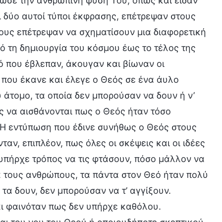
ίωσε την ανθρώπινη φύση Του, όπως και είδαν
ι δύο αυτοί τύποι έκφρασης, επέτρεψαν στους
τους επέτρεψαν να σχηματίσουν μια διαφορετική
ό τη δημιουργία του κόσμου έως το τέλος της
ό που έβλεπαν, άκουγαν και βίωναν οι
 που έκανε και έλεγε ο Θεός σε ένα άυλο
 άτομο, τα οποία δεν μπορούσαν να δουν ή ν’
ς να αισθάνονται πως ο Θεός ήταν τόσο
 Η εντύπωση που έδινε συνήθως ο Θεός στους
αν, επιπλέον, πως όλες οι σκέψεις και οι ιδέες
 υπήρχε τρόπος να τις φτάσουν, πόσο μάλλον να
ια τους ανθρώπους, τα πάντα στον Θεό ήταν πολύ
α δουν, δεν μπορούσαν να τ’ αγγίξουν.
ι φαινόταν πως δεν υπήρχε καθόλου.