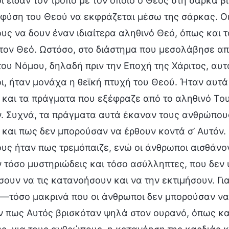
 είδαν τον τρόπο με τον οποίο ο Θεός στη σάρκα β
 φύση του Θεού να εκφράζεται μέσω της σάρκας. Ο
ς να δουν έναν ιδιαίτερα αληθινό Θεό, όπως και 
 τον Θεό. Ωστόσο, στο διάστημα που μεσολάβησε απ
ου Νόμου, δηλαδή πριν την Εποχή της Χάριτος, αυτ
, ήταν μονάχα η θεϊκή πτυχή του Θεού. Ήταν αυτά
 και τα πράγματα που εξέφραζε από το αληθινό Του
ν. Συχνά, τα πράγματα αυτά έκαναν τους ανθρώπου
και πως δεν μπορούσαν να έρθουν κοντά σ’ Αυτόν.
ς ήταν πως τρεμόπαιζε, ενώ οι άνθρωποι αισθάνοντ
 τόσο μυστηριώδεις και τόσο ασύλληπτες, που δεν
σουν να τις κατανοήσουν και να την εκτιμήσουν. Γ
—τόσο μακρινά που οι άνθρωποι δεν μπορούσαν να τ
ν πως Αυτός βρισκόταν ψηλά στον ουρανό, όπως κα