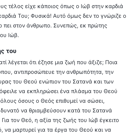
δους τέλος είχε κάποιος όπως ο Ιώβ στην καρδιά
αρδιά Του; Φυσικά! Αυτό όμως δεν το γνώριζε ο
το πει στον άνθρωπο. Συνεπώς, εκ πρώτης
ου Ιώβ.
ής του
ατί λέγεται ότι έζησε μια ζωή που άξιζε; Ποια
ρώπου, αντιπροσώπευε την ανθρωπότητα, την
τυρας του Θεού ενώπιον του Σατανά και των
 όφειλε να εκπληρώσει ένα πλάσμα του Θεού
 όλους όσoυς ο Θεός επιθυμεί να σώσει,
ς δυνατό να θριαμβεύσουν κατά του Σατανά
 Για τον Θεό, η αξία της ζωής του Ιώβ έγκειτο
, να μαρτυρεί για τα έργα του Θεού και να