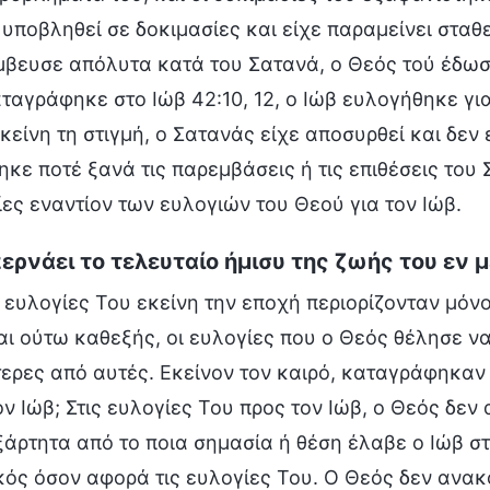
 υποβληθεί σε δοκιμασίες και είχε παραμείνει σταθ
μβευσε απόλυτα κατά του Σατανά, ο Θεός τού έδωσε
αγράφηκε στο Ιώβ 42:10, 12, ο Ιώβ ευλογήθηκε γι
κείνη τη στιγμή, ο Σατανάς είχε αποσυρθεί και δεν ε
ηκε ποτέ ξανά τις παρεμβάσεις ή τις επιθέσεις του
ες εναντίον των ευλογιών του Θεού για τον Ιώβ.
ερνάει το τελευταίο ήμισυ της ζωής του εν
ι ευλογίες Του εκείνη την εποχή περιορίζονταν μόνο
ι ούτω καθεξής, οι ευλογίες που ο Θεός θέλησε να
ερες από αυτές. Εκείνον τον καιρό, καταγράφηκαν 
ν Ιώβ; Στις ευλογίες Του προς τον Ιώβ, ο Θεός δεν
ξάρτητα από το ποια σημασία ή θέση έλαβε ο Ιώβ στ
κός όσον αφορά τις ευλογίες Του. Ο Θεός δεν ανακο