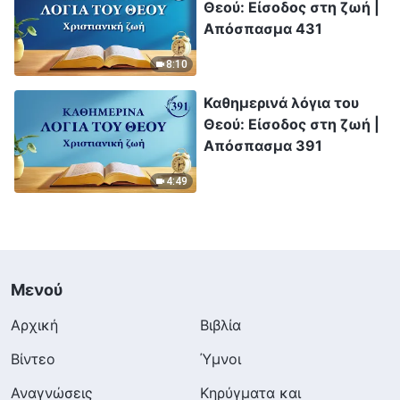
Θεού: Είσοδος στη ζωή |
Απόσπασμα 431
8:10
Καθημερινά λόγια του
Θεού: Είσοδος στη ζωή |
Απόσπασμα 391
4:49
Μενού
Αρχική
Βιβλία
Βίντεο
Ύμνοι
Αναγνώσεις
Κηρύγματα και