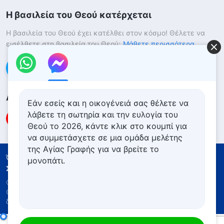
Η βασιλεία του Θεού κατέρχεται
Η βασιλεία του Θεού έχει κατέλθει στον κόσμο! Θέλετε να
εισέλθετε στη βασιλεία του Θεού;
Μάθετε περισσότερα
Επικοινωνήστε μαζί μας μέσω Messenger
Ακολουθήστε μας
Εάν εσείς και η οικογένειά σας θέλετε να
λάβετε τη σωτηρία και την ευλογία του
Θεού το 2026, κάντε κλικ στο κουμπί για
να συμμετάσχετε σε μια ομάδα μελέτης
της Αγίας Γραφής για να βρείτε το
Όροι Χρήσης
Πολιτική απορρήτου
μονοπάτι.
Συντελεστές
Πολιτική για τα Cookies
Copyright © 2026
Εκκλησία του Παντοδύναμου
Θεού
. Με την επιφύλαξη παντός νομίμου
δικαιώματος.