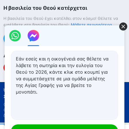
Η βασιλεία του Θεού κατέρχεται
Η βασιλεία του Θεού έχει κατέλθει στον κόσμο! Θέλετε να
εισέλθετε στη βασιλεία του Θεού;
Μάθετε περισσότερα
Επικοινωνήστε μαζί μας μέσω Messenger
Ακολουθήστε μας
Εάν εσείς και η οικογένειά σας θέλετε να
λάβετε τη σωτηρία και την ευλογία του
Θεού το 2026, κάντε κλικ στο κουμπί για
να συμμετάσχετε σε μια ομάδα μελέτης
της Αγίας Γραφής για να βρείτε το
Όροι Χρήσης
Πολιτική απορρήτου
μονοπάτι.
Συντελεστές
Πολιτική για τα Cookies
Copyright © 2026
Εκκλησία του Παντοδύναμου
Θεού
. Με την επιφύλαξη παντός νομίμου
δικαιώματος.