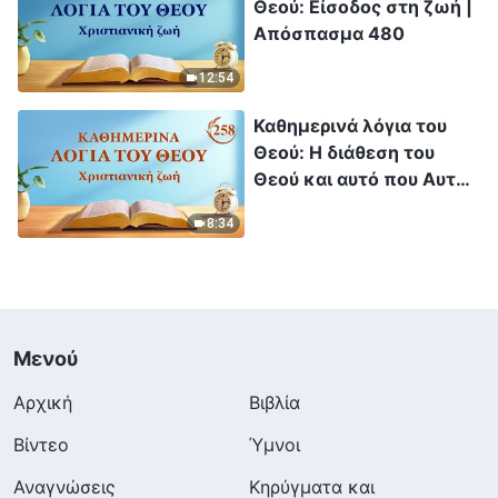
Θεού: Είσοδος στη ζωή |
Απόσπασμα 480
12:54
Καθημερινά λόγια του
Θεού: Η διάθεση του
Θεού και αυτό που Αυτός
έχει και είναι |
8:34
Απόσπασμα 258
Μενού
Αρχική
Βιβλία
Βίντεο
Ύμνοι
Αναγνώσεις
Κηρύγματα και