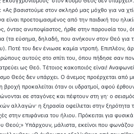
 Εκσυγχρονισμούς· στον κόσμο Θεός δεν υπάρχει». 
 «Ας βασιστούμε στον σκληρό μας μόχθο για να χτ
α είναι προετοιμασμένος από την παιδική του ηλικί
, όντας ανυποψίαστος, ήρθε στην παρουσία του, ό
μα (τα εύσημα, δηλαδή, που ανήκουν στον Θεό για 
υ). Ποτέ του δεν ένιωσε καμία ντροπή. Επιπλέον, 
ρώπους αυτούς στο σπίτι του, όπου πήδησε σαν πον
ατρεύει ως Θεό. Τέτοιος κακοποιός είναι! Αναφων
όσμο Θεός δεν υπάρχει. Ο άνεμος προέρχεται από
η βροχή προκαλείται όταν οι υδρατμοί, αφού έρθου
νονται σε σταγόνες και πέφτουν στη γη· ο σεισμός
κών αλλαγών· η ξηρασία οφείλεται στην ξηρότητα 
ές στην επιφάνεια του ήλιου. Πρόκειται για φυσικά
υ Θεού;» Υπάρχουν, μάλιστα, εκείνοι που φωνάζου