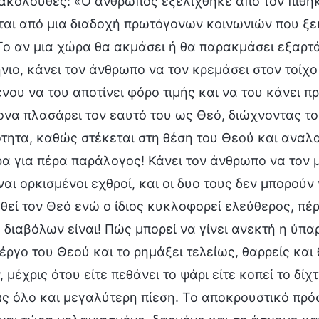
ακόλουθες: «Ο άνθρωπος εξελίχθηκε από τον πίθηκ
ται από μια διαδοχή πρωτόγονων κοινωνιών που ξεκ
Το αν μια χώρα θα ακμάσει ή θα παρακμάσει εξαρτά
ιο, κάνει τον άνθρωπο να τον κρεμάσει στον τοίχο
νου να του αποτίνει φόρο τιμής και να του κάνει 
να πλασάρει τον εαυτό του ως Θεό, διώχνοντας τον
ητα, καθώς στέκεται στη θέση του Θεού και αναλα
ρα για πέρα παράλογος! Κάνει τον άνθρωπο να τον μ
ναι ορκισμένοι εχθροί, και οι δυο τους δεν μπορο
εί τον Θεό ενώ ο ίδιος κυκλοφορεί ελεύθερος, πέρ
 διαβόλων είναι! Πώς μπορεί να γίνει ανεκτή η ύπ
έργο του Θεού και το ρημάξει τελείως, θαρρείς και
 μέχρις ότου είτε πεθάνει το ψάρι είτε κοπεί το δί
ς όλο και μεγαλύτερη πίεση. Το αποκρουστικό πρό