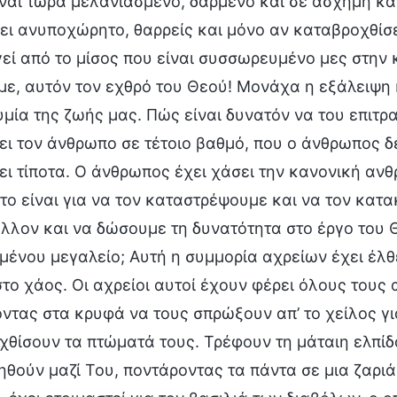
ίναι τώρα μελανιασμένο, δαρμένο και σε άσχημη κα
ι ανυποχώρητο, θαρρείς και μόνο αν καταβροχθίσε
ί από το μίσος που είναι συσσωρευμένο μες στην κ
με, αυτόν τον εχθρό του Θεού! Μονάχα η εξάλειψη
υμία της ζωής μας. Πώς είναι δυνατόν να του επιτρ
ει τον άνθρωπο σε τέτοιο βαθμό, που ο άνθρωπος δε
ει τίποτα. Ο άνθρωπος έχει χάσει την κανονική αν
το είναι για να τον καταστρέψουμε και να τον κα
έλλον και να δώσουμε τη δυνατότητα στο έργο του
ένου μεγαλείο; Αυτή η συμμορία αχρείων έχει έλθ
στο χάος. Οι αχρείοι αυτοί έχουν φέρει όλους του
ντας στα κρυφά να τους σπρώξουν απ’ το χείλος γι
θίσουν τα πτώματά τους. Τρέφουν τη μάταιη ελπίδ
θούν μαζί Του, ποντάροντας τα πάντα σε μια ζαριά