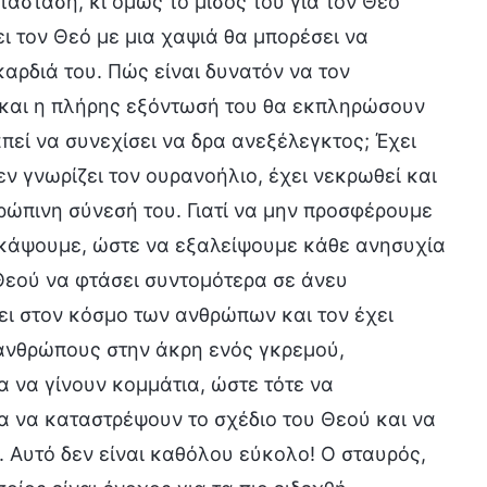
τάσταση, κι όμως το μίσος του για τον Θεό
ι τον Θεό με μια χαψιά θα μπορέσει να
αρδιά του. Πώς είναι δυνατόν να τον
 και η πλήρης εξόντωσή του θα εκπληρώσουν
απεί να συνεχίσει να δρα ανεξέλεγκτος; Έχει
ν γνωρίζει τον ουρανοήλιο, έχει νεκρωθεί και
θρώπινη σύνεσή του. Γιατί να μην προσφέρουμε
τακάψουμε, ώστε να εξαλείψουμε κάθε ανησυχία
 Θεού να φτάσει συντομότερα σε άνευ
ει στον κόσμο των ανθρώπων και τον έχει
ς ανθρώπους στην άκρη ενός γκρεμού,
α να γίνουν κομμάτια, ώστε τότε να
α να καταστρέψουν το σχέδιο του Θεού και να
. Αυτό δεν είναι καθόλου εύκολο! Ο σταυρός,