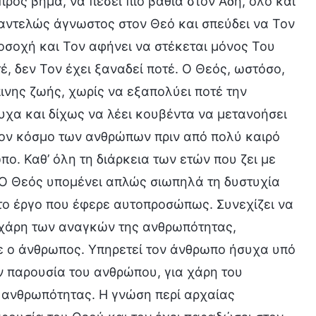
ρος βήμα, να πέσει πιο βαθιά στον Άδη, όλο και
 παντελώς άγνωστος στον Θεό και σπεύδει να Τον
οσοχή και Τον αφήνει να στέκεται μόνος Του
έ, δεν Τον έχει ξαναδεί ποτέ. Ο Θεός, ωστόσο,
πινης ζωής, χωρίς να εξαπολύει ποτέ την
χα και δίχως να λέει κουβέντα να μετανοήσει
τον κόσμο των ανθρώπων πριν από πολύ καιρό
ο. Καθ’ όλη τη διάρκεια των ετών που ζει με
 Ο Θεός υπομένει απλώς σιωπηλά τη δυστυχία
το έργο που έφερε αυτοπροσώπως. Συνεχίζει να
α χάρη των αναγκών της ανθρωπότητας,
ε ο άνθρωπος. Υπηρετεί τον άνθρωπο ήσυχα υπό
ην παρουσία του ανθρώπου, για χάρη του
 ανθρωπότητας. Η γνώση περί αρχαίας