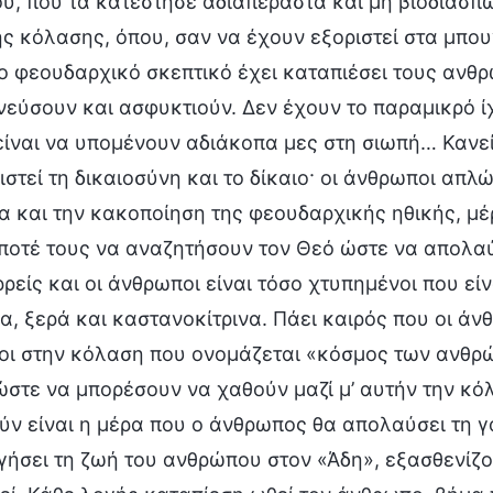
υ, που τα κατέστησε αδιαπέραστα και μη βιοδιασπ
ς κόλασης, όπου, σαν να έχουν εξοριστεί στα μπου
ο φεουδαρχικό σκεπτικό έχει καταπιέσει τους ανθρ
εύσουν και ασφυκτιούν. Δεν έχουν το παραμικρό ί
ίναι να υπομένουν αδιάκοπα μες στη σιωπή… Κανείς
στεί τη δικαιοσύνη και το δίκαιο· οι άνθρωποι απλ
 και την κακοποίηση της φεουδαρχικής ηθικής, μέρ
 ποτέ τους να αναζητήσουν τον Θεό ώστε να απολα
ρρείς και οι άνθρωποι είναι τόσο χτυπημένοι που 
, ξερά και καστανοκίτρινα. Πάει καιρός που οι άν
οι στην κόλαση που ονομάζεται «κόσμος των ανθρώ
στε να μπορέσουν να χαθούν μαζί μ’ αυτήν την κόλ
ύν είναι η μέρα που ο άνθρωπος θα απολαύσει τη 
γήσει τη ζωή του ανθρώπου στον «Άδη», εξασθενίζ