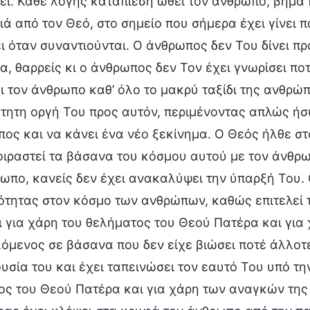
εί. Κάθε λογής καταπίεση ωθεί τον άνθρωπο, βήμα π
ιά από τον Θεό, στο σημείο που σήμερα έχει γίνει
 όταν συναντιούνται. Ο άνθρωπος δεν Του δίνει πρ
, θαρρείς κι ο άνθρωπος δεν Τον έχει γνωρίσει ποτ
ι τον άνθρωπο καθ’ όλο το μακρύ ταξίδι της ανθρώ
τητη οργή Του προς αυτόν, περιμένοντας απλώς ήσυ
ος και να κάνει ένα νέο ξεκίνημα. Ο Θεός ήλθε σ
οιραστεί τα βάσανα του κόσμου αυτού με τον άνθρωπ
ωπο, κανείς δεν έχει ανακαλύψει την ύπαρξή Του.
ότητας στον κόσμο των ανθρώπων, καθώς επιτελεί 
ι για χάρη του θελήματος του Θεού Πατέρα και γι
όμενος σε βάσανα που δεν είχε βιώσει ποτέ άλλοτ
υσία του και έχει ταπεινώσει τον εαυτό Του υπό τ
ος του Θεού Πατέρα και για χάρη των αναγκών της