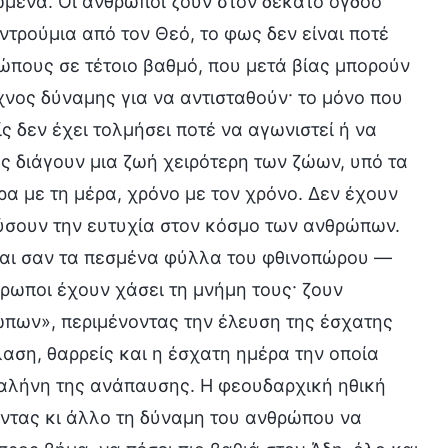
ώμενα. Οι άνθρωποι ζουν στον δέκατο όγδοο
ντρούμια από τον Θεό, το φως δεν είναι ποτέ
ώπους σε τέτοιο βαθμό, που μετά βίας μπορούν
χνος δύναμης για να αντισταθούν· το μόνο που
 δεν έχει τολμήσει ποτέ να αγωνιστεί ή να
ώς διάγουν μια ζωή χειρότερη των ζώων, υπό τα
α με τη μέρα, χρόνο με τον χρόνο. Δεν έχουν
ύσουν την ευτυχία στον κόσμο των ανθρώπων.
είναι σαν τα πεσμένα φύλλα του φθινοπώρου —
θρωποι έχουν χάσει τη μνήμη τους· ζουν
πων», περιμένοντας την έλευση της έσχατης
αση, θαρρείς και η έσχατη ημέρα την οποία
γαλήνη της ανάπαυσης. Η φεουδαρχική ηθική
οντας κι άλλο τη δύναμη του ανθρώπου να