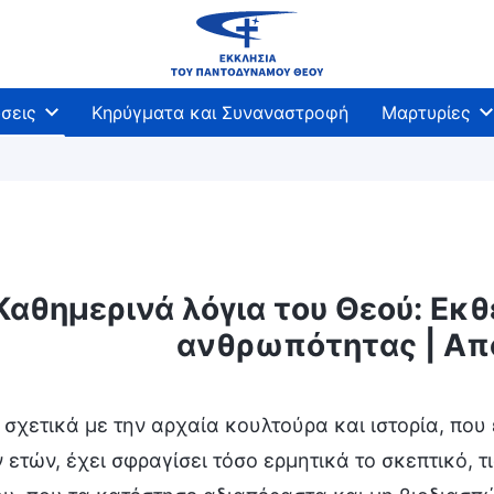
σεις
Κηρύγματα και Συναναστροφή
Μαρτυρίες
Καθημερινά λόγια του Θεού: Εκ
ανθρωπότητας | Απ
ότητας
Είσοδος στη ζωή
Προορισμοί και εκβ
σχετικά με την αρχαία κουλτούρα και ιστορία, που
 ετών, έχει σφραγίσει τόσο ερμητικά το σκεπτικό, τ