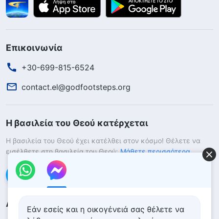
Επικοινωνία
+30-699-815-6524
contact.el@godfootsteps.org
Η βασιλεία του Θεού κατέρχεται
Η βασιλεία του Θεού έχει κατέλθει στον κόσμο! Θέλετε να
εισέλθετε στη βασιλεία του Θεού;
Μάθετε περισσότερα
Επικοινωνήστε μαζί μας μέσω Messenger
Ακολουθήστε μας
Εάν εσείς και η οικογένειά σας θέλετε να