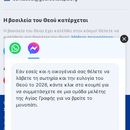
Η βασιλεία του Θεού κατέρχεται
Η βασιλεία του Θεού έχει κατέλθει στον κόσμο! Θέλετε να
εισέλθετε στη βασιλεία του Θεού;
Μάθετε περισσότερα
Επικοινωνήστε μαζί μας μέσω Messenger
Ακολουθήστε μας
Εάν εσείς και η οικογένειά σας θέλετε να
λάβετε τη σωτηρία και την ευλογία του
Θεού το 2026, κάντε κλικ στο κουμπί για
να συμμετάσχετε σε μια ομάδα μελέτης
της Αγίας Γραφής για να βρείτε το
Όροι Χρήσης
Πολιτική απορρήτου
μονοπάτι.
Συντελεστές
Πολιτική για τα Cookies
Copyright © 2026
Εκκλησία του Παντοδύναμου
Θεού
. Με την επιφύλαξη παντός νομίμου
δικαιώματος.