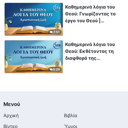
Καθημερινά λόγια του
Θεού: Γνωρίζοντας το
έργο του Θεού |
Απόσπασμα 231
7:51
Καθημερινά λόγια του
Θεού: Εκθέτοντας τη
διαφθορά της
ανθρωπότητας |
5:20
Απόσπασμα 359
Μενού
Αρχική
Βιβλία
Βίντεο
Ύμνοι