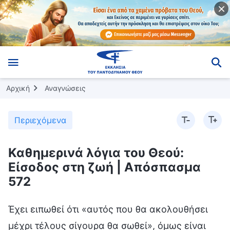
Αρχική
Αναγνώσεις
Περιεχόμενα
Καθημερινά λόγια του Θεού:
Είσοδος στη ζωή | Απόσπασμα
572
Έχει ειπωθεί ότι «αυτός που θα ακολουθήσει μέχρι τέλους σίγουρα θα σωθεί», όμως είναι εύκολο να γίνει αυτό πράξη; Δεν είναι, και πολλοί από αυτούς που κυνηγά και διώκει ο μεγάλος κόκκινος δράκοντας δειλιάζουν και φοβούνται πολύ να ακολουθήσουν τον Θεό. Γιατί οδηγήθηκαν σε πτώση; Επειδή δεν έχουν αληθινή πίστη. Μερικοί άνθρωποι μπορούν να αποδεχτούν την αλήθεια, να προσεύχονται στον Θεό, να βασίζονται στον Θεό, και μένουν σταθεροί στις δοκιμασίες και τα βάσανα, ενώ άλλοι δεν μπορούν να ακολουθήσουν μέχρι τέλους. Κάποια στιγμή, εν μέσω των δοκιμασιών και των βασάνων, θα πέσουν, θα χάσουν τη μαρτυρία τους και δεν θα μπορούν να σηκωθούν και να συνεχίσουν. Όλα τα πράγματα που προκύπτουν καθημερινά, είτε είναι μεγάλα είτε μικρά, τα οποία μπορούν να κλονίσουν την αποφασιστικότητά σου, να κυριέψουν την καρδιά σου ή να περιορίσουν την ικανότητά σου να εκτελείς το καθήκον σου και την πρόοδό σου, απαιτούν προσεκτική αντιμετώπιση· θα πρέπει να τα εξετάζεις με προσοχή και να αναζητάς την αλήθεια. Όλα αυτά αποτελούν προβλήματα που πρέπει να επιλυθούν κατά την εμπειρία σου. Ορισμένοι άνθρωποι γίνονται αρνητικοί, παραπονιούνται και παραιτούνται από τα καθήκοντά τους όταν αντιμετωπίζουν δυσκολίες, και είναι ανήμποροι να σταθούν και πάλι στα πόδια τους μετά από κάθε αναποδιά. Όλοι αυτοί είναι ανόητοι άνθρωποι που δεν αγαπούν την αλήθεια, και δεν θα την κέρδιζαν ακόμη κι αν είχαν πίστη καθ’ όλη τη διάρκεια της ζωής τους. Πώς θα μπορούσαν τέτοιοι ανόητοι να ακολουθήσουν ως το τέλος; Αν σου συμβεί το ίδιο πράγμα δέκα φορές, μα δεν αποκομίσεις τίποτα απ’ αυτό, τότε είσαι ένας μέτριος, άχρηστος άνθρωπος. Οι οξυδερκείς άνθρωποι και εκείνοι που διαθέτουν αληθινό επίπεδο και έχουν πνευματική κατανόηση είναι άνθρωποι που αναζητούν την αλήθεια· αν κάτι τους συνέβαινε δέκα φορές, τότε, πιθανώς στις οκτώ από τις περιπτώσεις αυτές, θα ήταν σε θέση να αποκτήσουν κάποια διαφώτιση, να αντλήσουν κάποιο δίδαγμα, να κατανοήσουν κάποια αλήθεια και να σημειώσουν κάποια πρόοδο. Όταν κάτι συμβαίνει σε έναν ανόητο δέκα φορές —σε κάποιον που δεν έχει πνευματική κατανόηση —δεν θα ωφελήσει τη ζωή του ούτε μία φορά, δεν θα τον αλλάξει ούτε μία φορά και δεν θα τον κάνει να γνωρίσει το άσχημο πρόσωπό του ούτε μία φορά, οπότε αυτό θα είναι το τέλος του. Κάθε φορά που του συμβαίνει κάτι, πέφτει κάτω, και κάθε φορά που πέφτει κάτω, χρειάζεται τη στήριξη και το καλόπιασμα κάποιου άλλου· δίχως στήριξη και καλόπιασμα, δεν μπορεί να σηκωθεί και κάθε φορά που συμβαίνει κάτι, κινδυνεύει να πέσει και να εκφυλιστεί. Αυτό δεν είναι το τέλος του; Συντρέχει άλλος λόγος για να σωθούν τέτοιοι άχρηστοι άνθρωποι; Η σωτηρία της ανθρωπότητας από τον Θεό είναι η σωτηρία εκείνων που αγαπούν την αλήθεια, η σωτηρία του μέρους τους που διαθέτει θέληση και αποφασιστικότητα, και του μέρους τους που λαχταρά την αλήθεια και τη δικαιοσύνη μες στην καρδιά τους. Η αποφασιστικότητα ενός ανθρώπου είναι το μέρος του μες στην καρδιά του που λαχταρά τη δικαιοσύνη, την καλοσύνη και την αλήθεια, και το οποίο έχει συνείδηση. Ο Θεός σώζει αυτό το μέρος των ανθρώπων και, μέσα από αυτό, αλλάζει τη διεφθαρμένη διάθεσή τους, έτσι ώστε να μπορέσουν να κατανοήσουν και να κερδίσουν την αλήθεια, έτσι ώστε να μπορέσει να καθαρθεί η διαφθορά τους και να μεταμορφωθεί η ζωή-διάθεσή τους. Αν δεν έχεις τα πράγματα αυτά μέσα σου, δεν μπορείς να σωθείς. Αν, μέσα σου, δεν έχεις αγάπη για την αλήθεια, ούτε προσδοκία για τη δικαιοσύνη και το φως, αν, όποτε αντιμετωπίζεις κακά πράγματα, δεν έχεις ούτε τη θέληση να τα αποβάλεις ούτε την αποφασιστικότητα να υποστείς κακουχίες, αν, επιπλέον, η συνείδησή σου είναι αναίσθητη, αν η ικανότητά σου να λαμβάνεις την αλήθεια έχει επίσης ναρκωθεί κι εσύ δεν αντιλαμβάνεσαι την αλήθεια και τα γεγονότα που προκύπτουν, και αν δεν είσαι οξυδερκής σε όλα τα ζητήματα και, απέναντι σε ό,τι σου συμβαίνει, εάν δεν μπορείς να αναζητήσεις την αλήθεια ώστε να επιλύσεις προβλήματα και είσαι συνεχώς αρνητικός, τότε δεν υπάρχει κανένας τρόπος να σωθείς. Ένας τέτοιος άνθρωπος δεν έχει τίποτα το αξιοσύστατο, τίποτα που να είναι άξιο κατεργασίας από τον Θεό. Η συνείδησή του είναι αναίσθητη, ο νους του θολωμένος, κι εκείνος δεν αγαπά την αλήθεια, ούτε λαχταρά τη δικαιοσύνη βαθιά μες στην καρδιά του· και, όσο ξεκάθαρα κι όσο απερίφραστα κι αν μιλά ο Θεός για την αλήθεια, εκείνος δεν έχει την παραμικρή αντίδραση, θαρρείς και η καρδιά του είναι ήδη νεκρή. Δεν έχει έλθει το τέλος του; Ένας άνθρωπος που έχει μια πνοή μέσα του, μπορεί να σωθεί μέσω τεχνητής αναπνοής, αλλά αν έχει ήδη πεθάνει κι έχει φύγει η ψυχή του, η τεχνητή αναπνοή δεν θα έχει κανένα αποτέλεσμα. Εάν κάποιος, όταν έρχεται αντιμέτωπος με προβλήματα και δυσκολίες, οπισθοχωρεί και τα αποφεύγει, δεν αναζητά καθόλου την αλήθεια και επιλέγει να είναι αρνητικός και να χασομεράει στο έργο του, τότε αποκαλύπτεται τι πραγματικά είναι. Οι άνθρωποι αυτοί δεν έχουν καθόλου βιωματική μαρτυρία. Είναι απλώς παράσιτα, βαρίδια της κοινωνίας, είναι άχρηστοι στον οίκο του Θεού και τελείως καταδικασμένοι. Μόνο αυτοί που μπορούν να αναζητήσουν την αλήθεια για να επιλύσουν προβλήματα είναι άνθρωποι με ανάστημα, και μόνο αυτοί μπορούν να παραμείνουν σταθεροί στη μαρτυρία. Όταν έρχεσαι αντιμέτωπος με προβλήματα και δυσκολίες, πρέπει να τα αντιμετωπίζεις με ψυχραιμία, να αντιδράς σε αυτά με τον σωστό τρόπο και να κάνεις μία επιλογή. Θα πρέπει να μάθεις να χρησιμοποιείς την αλήθεια για να λύνεις προβλήματα. Είτε οι αλήθειες που καταλαβαίνεις συνήθως είναι βαθιές είτε ρηχές, θα πρέπει να τις χρησιμοποιείς. Οι αλήθειες δεν είναι απλώς λόγια που βγαίνουν από το στόμα σου όταν σου συμβαίνει κάτι, ούτε χρησιμοποιούνται ρητά για να επιλύουν τα προβλήματα των άλλων· αντίθετα, πρέπει να χρησιμοποιούνται για την επίλυση των προβλημάτων και των δυσκολιών που έχεις εσύ ο ίδιος. Αυτό είναι το πιο σημαντικό. Και μόνο όταν επιλύσεις τα δικά σου προβλήματα, θα μπορέσεις να λύσεις και τα προβλήματα των άλλων. Γιατί λέγεται ότι ο Πέτρος είναι ένας καρπός; Επειδή υπάρχουν πράγματα που αξίζουν μέσα του, πράγματα που αξίζουν να οδηγηθούν στην τελείωση. Αναζήτησε την αλήθεια σε όλα τα πράγματα, είχε αποφασιστικότητα και σταθερή θέληση. Είχε λογική, ήταν πρόθυμος να υποφέρει κακουχίες και αγαπούσε την αλήθεια μέσα στην καρδιά του. Δεν εγκατέλειπε αυτό που συνέβαινε και μπορούσε να αντλήσει διδάγματα από όλα τα πράγματα. Όλα αυτά είναι προτερήματα. Εάν δεν έχεις κανένα από αυτά τα προτερήματα, αυτό σημαίνει ότι υπάρχει πρόβλημα. Δεν θα είναι εύκολο να κερδίσεις την αλήθεια και να σωθείς. Εάν δεν γνωρίζεις πώς να βιώσεις ή δεν έχεις εμπειρία, δεν θα μπορείς να επιλύεις τις δυσκολίες των άλλων. Επειδή δεν είσαι σε θέση να κάνεις πράξη και να βιώνεις τα λόγια του Θεού, δεν έχεις ιδέα τι να κάνεις όταν σου συμβαίνουν πράγματα, αναστατώνεσαι και ξεσπάς σε κλάματα όταν αντιμετωπίζεις προβλήματα, και γίνεσαι αρνητικός και το βάζεις στα πόδια όταν σου τυχαίνει μια μικρή αναποδιά, και δεν είσαι ικανός να αντιδράσεις με τον σωστό τρόπο. Εξαιτίας όλων αυτών, είναι αδύνατο να κερδίσεις ζωή-είσοδο. Πώς μπορείς να προνοείς για τους άλλους χωρίς να έχεις ζωή-είσοδο; Για να προνοείς για τη ζωή των ανθρώπων, πρέπει να συναναστρέφεσαι την αλήθεια ξεκάθαρα και να είσαι σε θέση να συναναστρέφεσαι σαφώς τις αρχές της άσκησης προκειμένου να επιλύεις προβλήματα. Για κάποιον που έχει καρδιά και πνεύμα, δεν χρειάζεται να πεις παρά λίγα μόνο λόγια και θα το καταλάβει. Όμως το να κατανοεί κανείς μόνο λίγο την αλήθεια δεν αρκεί. Πρέπει να κατέχει και το μονοπάτι και τις αρχές της άσκησης. Μόνο αυτό θα τον βοηθήσει να κάνει πράξη την αλήθεια. Ακόμα κι αν οι άνθρωποι έχουν πνευματική κατανόηση, και αρκούν λίγα μόνο λόγια για να τα κατανοήσουν, εάν δεν κάνουν πράξη την αλήθεια, δεν θα υπάρχει ζωή-είσοδος. Εάν δεν μπορούν να αποδεχτούν την αλήθεια, τότε όλα έχουν τελειώσει για αυτούς και δεν θα μπορέσουν ποτέ να εισέλθουν στις αλήθεια-πραγματικότητες. Μπορεί να κρατάς το χέρι μερικών ανθρώπων καθώς τους διδάσκεις και να φαίνεται ότι καταλαβαίνουν εκείνη τη στιγμή, όμως μόλις το αφήσεις, μπερδεύονται ξανά. Δεν είναι αυτός άνθρωπος που έχει πνευματική κατανόηση. Εάν είσαι αρνητικός και αδύναμος, ανεξάρτητα από τα προβλήματα που αντιμετωπίζεις, εάν δεν έχεις καθόλου μαρτυρία και δεν συνεργάζεσαι σ’ αυτό που θα πρέπει να κάνεις και σ’ αυτό στο οποίο θα πρέπει να συνεργαστείς, αυτό αποδεικνύει ότι δεν έχεις τον Θεό στην καρδιά σου και δεν είσαι άτομο που αγαπά την αλήθεια. Ανεξάρτητα από το πώς συγκινεί τους ανθρώπους το έργο του Αγίου Πνεύματος, οι άνθρωποι απλώς με το να βιώνουν το έργο του Θεού για πολλά χρόνια, να ακούν τόσο πολλές αλήθειες, να έχουν λίγη συνείδηση και να βασίζονται στην αυτοσυγκράτηση, θα πρέπει τουλάχιστον να μπορούν να πληρούν τα ελάχιστα πρότυπα και να μην τους επιπλήττει η συνείδησή τους. Οι άνθρωποι δεν θα πρέπει να είναι τόσο απαθείς και αδύναμοι όπως τώρα, και είναι αδιανόητο να βρίσκονται σε αυτήν την κατάσταση. Ίσως να έχετε περάσει τα τελευταία χρόνια σαστισμένοι, χωρίς να επιδιώκετε καθόλου την αλήθεια και χωρίς να σημειώνετε καμία απολύτως πρόοδο. Εάν δεν ισχύει αυτό, πώς γίνεται να παραμένετε τόσο απαθείς κι ανόρεχτοι; Όταν είστε έτσι, αυτό οφείλεται αποκλειστικά στη δική σας ανοησία και άγνοια, και δεν μπορείτε να κατηγορείτε κανέναν άλλον. Η αλήθεια δεν μεροληπτεί υπέρ ορισμένων ανθρώπων έναντι άλλων. Εάν δεν αποδέχεσαι την αλήθεια και δεν την αναζητάς για να επιλύεις προβλήματα, πώς μπορείς να αλλάξεις; Μερικοί άνθρωποι αισθάνονται ότι το επίπεδό τους είναι πολύ χαμηλό και ότι τους λείπει η ικανότητα κατανόησης, γι’ αυτό και οριοθετούν τον εαυτό τους και πιστεύουν ότι όσο κι αν επιδιώκουν την αλήθεια, δεν θα μπορέσουν να ανταποκριθούν στις απαιτήσεις του Θεού. Νομίζουν ότι όσο σκληρά κι αν προσπαθούν, είναι ανώφελο, ότι αυτό είναι όλο κι όλο, κι έτσι είναι συνεχώς αρνητικοί και, ως αποτέλεσμα αυτού, ακόμη και μετά από χρόνια πίστης στον Θεό, δεν έχουν κερδίσει καμία αλήθεια. Χωρίς να επιτελείς το δύσκολο έργο της επιδίωξης της αλήθειας, λες ότι το επίπεδό σου είναι πολύ χαμηλό, παύεις να πιστεύεις στον εαυτό σου και ζεις διαρκώς σε μια αρνητική κατάσταση. Κατά συνέπεια, δεν κατανοεί