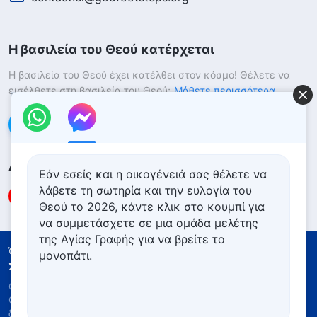
Η βασιλεία του Θεού κατέρχεται
Η βασιλεία του Θεού έχει κατέλθει στον κόσμο! Θέλετε να
εισέλθετε στη βασιλεία του Θεού;
Μάθετε περισσότερα
Επικοινωνήστε μαζί μας μέσω Messenger
Ακολουθήστε μας
Εάν εσείς και η οικογένειά σας θέλετε να
λάβετε τη σωτηρία και την ευλογία του
Θεού το 2026, κάντε κλικ στο κουμπί για
να συμμετάσχετε σε μια ομάδα μελέτης
της Αγίας Γραφής για να βρείτε το
Όροι Χρήσης
Πολιτική απορρήτου
μονοπάτι.
Συντελεστές
Πολιτική για τα Cookies
Copyright © 2026
Εκκλησία του Παντοδύναμου
Θεού
. Με την επιφύλαξη παντός νομίμου
δικαιώματος.