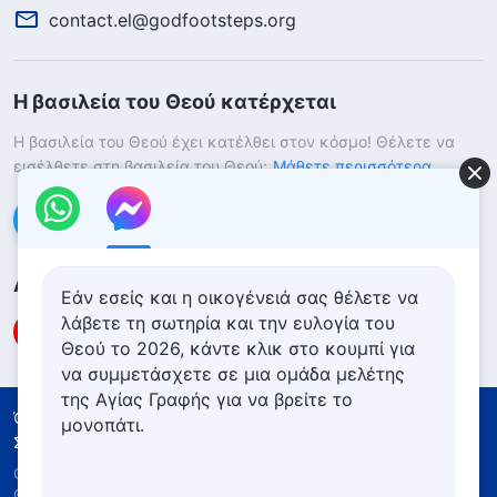
contact.el@godfootsteps.org
Η βασιλεία του Θεού κατέρχεται
Η βασιλεία του Θεού έχει κατέλθει στον κόσμο! Θέλετε να
εισέλθετε στη βασιλεία του Θεού;
Μάθετε περισσότερα
Επικοινωνήστε μαζί μας μέσω Messenger
Ακολουθήστε μας
Εάν εσείς και η οικογένειά σας θέλετε να
λάβετε τη σωτηρία και την ευλογία του
Θεού το 2026, κάντε κλικ στο κουμπί για
να συμμετάσχετε σε μια ομάδα μελέτης
της Αγίας Γραφής για να βρείτε το
Όροι Χρήσης
Πολιτική απορρήτου
μονοπάτι.
Συντελεστές
Πολιτική για τα Cookies
Copyright © 2026
Εκκλησία του Παντοδύναμου
Θεού
. Με την επιφύλαξη παντός νομίμου