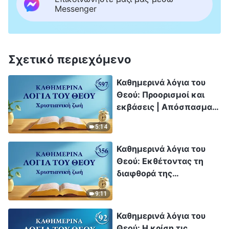
Messenger
Σχετικό περιεχόμενο
Καθημερινά λόγια του
Θεού: Προορισμοί και
εκβάσεις | Απόσπασμα
597
5:14
Καθημερινά λόγια του
Θεού: Εκθέτοντας τη
διαφθορά της
ανθρωπότητας |
9:11
Απόσπασμα 356
Καθημερινά λόγια του
Θεού: Η κρίση τις