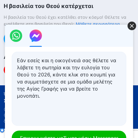
Η βασιλεία του Θεού κατέρχεται
Η βασιλεία του Θεού έχει κατέλθει στον κόσμο! Θέλετε να
εισέλθετε στη βασιλεία του Θεού;
Μάθετε περισσότερα
Επικοινωνήστε μαζί μας μέσω Messenger
Ακολουθήστε μας
Εάν εσείς και η οικογένειά σας θέλετε να
λάβετε τη σωτηρία και την ευλογία του
Θεού το 2026, κάντε κλικ στο κουμπί για
να συμμετάσχετε σε μια ομάδα μελέτης
της Αγίας Γραφής για να βρείτε το
Όροι Χρήσης
Πολιτική απορρήτου
μονοπάτι.
Συντελεστές
Πολιτική για τα Cookies
Copyright © 2026
Εκκλησία του Παντοδύναμου
Θεού
. Με την επιφύλαξη παντός νομίμου
δικαιώματος.
Καθημερινά λόγια του Θεού: Είσοδος στη ζωή | Απόσπασμα 567