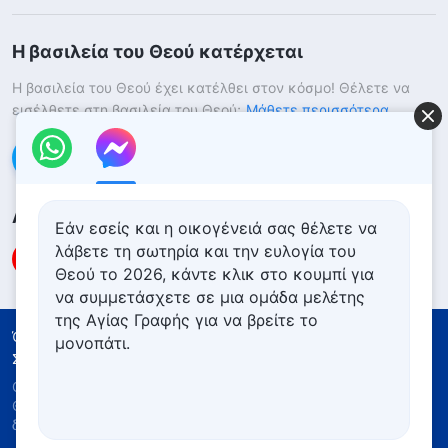
Η βασιλεία του Θεού κατέρχεται
Η βασιλεία του Θεού έχει κατέλθει στον κόσμο! Θέλετε να
εισέλθετε στη βασιλεία του Θεού;
Μάθετε περισσότερα
Επικοινωνήστε μαζί μας μέσω Messenger
Ακολουθήστε μας
Εάν εσείς και η οικογένειά σας θέλετε να
λάβετε τη σωτηρία και την ευλογία του
Θεού το 2026, κάντε κλικ στο κουμπί για
να συμμετάσχετε σε μια ομάδα μελέτης
της Αγίας Γραφής για να βρείτε το
Όροι Χρήσης
Πολιτική απορρήτου
μονοπάτι.
Συντελεστές
Πολιτική για τα Cookies
Copyright © 2026
Εκκλησία του Παντοδύναμου
Θεού
. Με την επιφύλαξη παντός νομίμου
δικαιώματος.