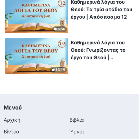
Καθημερινά λόγια του
Θεού: Τα τρία στάδια του
έργου | Απόσπασμα 12
6:56
Καθημερινά λόγια του
Θεού: Γνωρίζοντας το
έργο του Θεού |
Απόσπασμα 165
13:19
Μενού
Αρχική
Βιβλία
Βίντεο
Ύμνοι