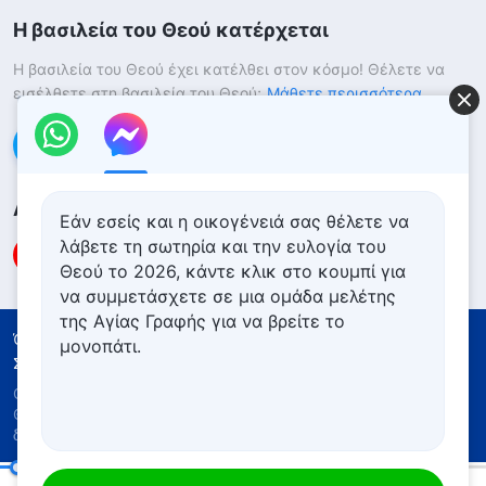
Η βασιλεία του Θεού κατέρχεται
Η βασιλεία του Θεού έχει κατέλθει στον κόσμο! Θέλετε να
εισέλθετε στη βασιλεία του Θεού;
Μάθετε περισσότερα
Επικοινωνήστε μαζί μας μέσω Messenger
Ακολουθήστε μας
Εάν εσείς και η οικογένειά σας θέλετε να
λάβετε τη σωτηρία και την ευλογία του
Θεού το 2026, κάντε κλικ στο κουμπί για
να συμμετάσχετε σε μια ομάδα μελέτης
της Αγίας Γραφής για να βρείτε το
Όροι Χρήσης
Πολιτική απορρήτου
μονοπάτι.
Συντελεστές
Πολιτική για τα Cookies
Copyright © 2026
Εκκλησία του Παντοδύναμου
Θεού
. Με την επιφύλαξη παντός νομίμου
δικαιώματος.