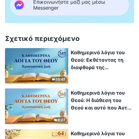
Επικοινωνήστε μαζί μας μέσω
Messenger
Σχετικό περιεχόμενο
Καθημερινά λόγια του
Θεού: Εκθέτοντας τη
διαφθορά της
ανθρωπότητας |
10:43
Απόσπασμα 357
Καθημερινά λόγια του
Θεού: Η διάθεση του
Θεού και αυτό που Αυτός
έχει και είναι |
8:27
Απόσπασμα 262
Καθημερινά λόγια του