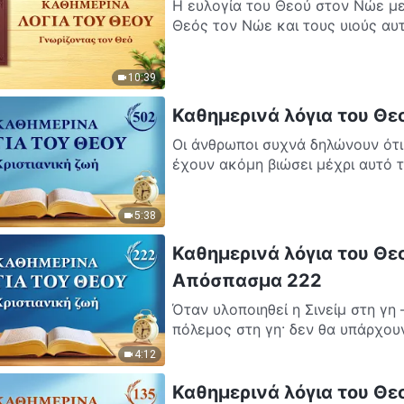
Η ευλογία του Θεού στον Νώε με
Θεός τον Νώε και τους υιούς αυτο
10:39
Καθημερινά λόγια του Θε
Οι άνθρωποι συχνά δηλώνουν ότι 
έχουν ακόμη βιώσει μέχρι αυτό το
5:38
Καθημερινά λόγια του Θεο
Απόσπασμα 222
Όταν υλοποιηθεί η Σινείμ στη γη
πόλεμος στη γη· δεν θα υπάρχουν π
4:12
Καθημερινά λόγια του Θ