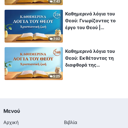
7:43
Καθημερινά λόγια του
Θεού: Γνωρίζοντας το
έργο του Θεού |
Απόσπασμα 228
7:02
Καθημερινά λόγια του
Θεού: Εκθέτοντας τη
διαφθορά της
ανθρωπότητας |
5:25
Απόσπασμα 340
Μενού
Αρχική
Βιβλία