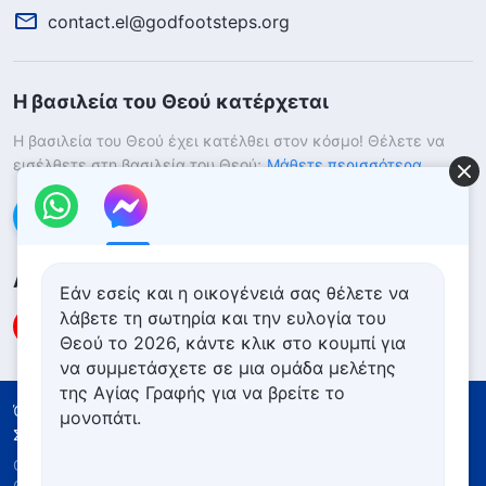
contact.el@godfootsteps.org
Η βασιλεία του Θεού κατέρχεται
Η βασιλεία του Θεού έχει κατέλθει στον κόσμο! Θέλετε να
εισέλθετε στη βασιλεία του Θεού;
Μάθετε περισσότερα
Επικοινωνήστε μαζί μας μέσω Messenger
Ακολουθήστε μας
Εάν εσείς και η οικογένειά σας θέλετε να
λάβετε τη σωτηρία και την ευλογία του
Θεού το 2026, κάντε κλικ στο κουμπί για
να συμμετάσχετε σε μια ομάδα μελέτης
της Αγίας Γραφής για να βρείτε το
Όροι Χρήσης
Πολιτική απορρήτου
μονοπάτι.
Συντελεστές
Πολιτική για τα Cookies
Copyright © 2026
Εκκλησία του Παντοδύναμου
Θεού
. Με την επιφύλαξη παντός νομίμου