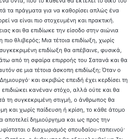
να όντα, που το καθένα θα εκτελεί το δικό του
τά τα πράγματα για να καθορίσει απλώς ένα
ορεί να είναι πιο στοχευμένη και πρακτική.
ας και θα επιδίωκε την είσοδο στην αιώνια
 πιο θλιβερός; Μια τέτοια επιδίωξη, χωρίς
συγκεκριμένη επιδίωξη θα απέβαινε, φυσικά,
άτω από τη σφαίρα επιρροής του Σατανά και θα
αυτόν σε μια τέτοια άσκοπη επιδίωξη; Όταν ο
Δημιουργό· και ακριβώς επειδή έχει κερδίσει τη
α επιδιώκει κανέναν στόχο, αλλά ούτε και θα
τά τη συγκεκριμένη στιγμή, ο άνθρωπος θα
όμη και χωρίς παίδευση ή κρίση, το κάθε άτομο
θα αποτελεί δημιούργημα και ως προς την
 υφίσταται ο διαχωρισμός σπουδαίου-ταπεινού·