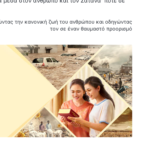
α μέσα στον άνθρωπο και τον Σατανά· ποτέ σε
τώντας την κανονική ζωή του ανθρώπου και οδηγώντας
τον σε έναν θαυμαστό προορισμό