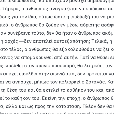
και τελειωθέντες· θα υπάρχουν μονάχα δημιουργημέ
 Σήμερα, ο άνθρωπος αναγκάζεται να επιδιώκει αυ
άσης για τον ίδιο, ούτως ώστε η επιδίωξή του να μπ
ικά, ο άνθρωπος θα ζούσε εν μέσω αόριστης ασάφει
 αν συνέβαινε τούτο, δεν θα ήταν ο άνθρωπος ακόμη
ή αρχές —δεν αποτελεί αυτοεξαπάτηση; Τελικά, η 
στο τέλος, ο άνθρωπος θα εξακολουθούσε να ζει κ
κανος να απομακρυνθεί από αυτήν. Γιατί να θέσει ε
 εισέλθει στον αιώνιο προορισμό, θα λατρεύει τον 
και έχει εισέλθει στην αιωνιότητα, δεν πρόκειται ν
αι να ανησυχεί μήπως τον πολιορκεί ο Σατανάς. Κα
 τη θέση του και θα εκτελεί το καθήκον του και, ακ
εί το καθήκον του. Εκείνη την εποχή, ο άνθρωπος 
α, αλλά και ως προς την κατάσταση. Πλέον δεν θα