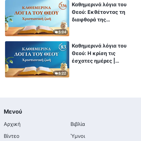
Καθημερινά λόγια του
Θεού: Εκθέτοντας τη
διαφθορά της
ανθρωπότητας |
5:04
Απόσπασμα 336
Καθημερινά λόγια του
Θεού: Η κρίση τις
έσχατες ημέρες |
Απόσπασμα 83
6:22
Μενού
Αρχική
Βιβλία
Βίντεο
Ύμνοι