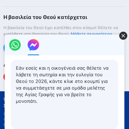
Η βασιλεία του Θεού κατέρχεται
Η βασιλεία του Θεού έχει κατέλθει στον κόσμο! Θέλετε να
εισέλθετε στη βασιλεία του Θεού;
Μάθετε περισσότερα
Επικοινωνήστε μαζί μας μέσω Messenger
Ακολουθήστε μας
Εάν εσείς και η οικογένειά σας θέλετε να
λάβετε τη σωτηρία και την ευλογία του
Θεού το 2026, κάντε κλικ στο κουμπί για
να συμμετάσχετε σε μια ομάδα μελέτης
της Αγίας Γραφής για να βρείτε το
Όροι Χρήσης
Πολιτική απορρήτου
μονοπάτι.
Συντελεστές
Πολιτική για τα Cookies
Copyright © 2026
Εκκλησία του Παντοδύναμου
Θεού
. Με την επιφύλαξη παντός νομίμου
δικαιώματος.