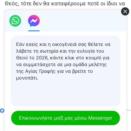
Θεός, τότε δεν θα καταφέρουμε ποτέ οι ίδιοι να
παραδεχτούμε ότι είναι ο Θεός που σύντομα θα
καταφτάσει, αλλά εργαζόταν ανάμεσά μας για
τόσον καιρό.
Εάν εσείς και η οικογένειά σας θέλετε να
Ο λόγος του Θεού συνεχίζεται, και
λάβετε τη σωτηρία και την ευλογία του
χρησιμοποιεί διάφορες μεθόδους και οπτικές
Θεού το 2026, κάντε κλικ στο κουμπί για
να συμμετάσχετε σε μια ομάδα μελέτης
για να μας μηνύσει τι να πράξουμε και να
της Αγίας Γραφής για να βρείτε το
εκφράσει τη φωνή της καρδιάς Του. Τα λόγια
μονοπάτι.
Του φέρουν ζωοδόχο δύναμη και μας δείχνουν
πώς πρέπει να βαδίσουμε και μας βοηθούν να
καταλάβουμε ποια είναι η αλήθεια. Τα λόγια
Του αρχίζουν να μας έλκουν, αρχίζουμε να
Ιδού η εμφάνιση του Θεού με την κρίση και την παίδευσή Του
Επικοινωνήστε μαζί μας μέσω Messenger
εστιάζουμε στον τόνο και τον τρόπο της ομιλίας
00:00
42:39