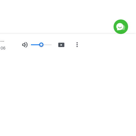
Καθημερινά λόγια του Θεού: Η διάθεση του Θεού και αυτό που Αυτός έχει και είναι | Απόσπασμα 244
:06
ίες
Έκθεση εικόνων
Ειδήσεις
Προφίλ
του Θεού κατέρχεται
Θεού έχει κατέλθει στον κόσμο! Θέλετε να εισέλθετε στη
ού;
Μάθετε περισσότερα