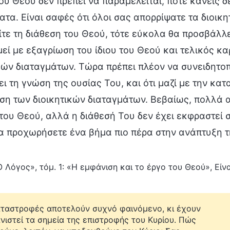
ου Θεού δεν πρέπει να παραμελείται, ποτέ κανείς δ
ατα. Είναι σαφές ότι όλοι σας απορρίψατε τα διοικ
τε τη διάθεση του Θεού, τότε εύκολα θα προσβάλλε
εί με εξαγρίωση του ίδιου του Θεού και τελικός κ
κών διαταγμάτων. Τώρα πρέπει πλέον να συνειδητοπ
ι τη γνώση της ουσίας Του, και ότι μαζί με την κα
η των διοικητικών διαταγμάτων. Βεβαίως, πολλά α
του Θεού, αλλά η διάθεσή Του δεν έχει εκφραστεί 
α προχωρήσετε ένα βήμα πιο πέρα στην ανάπτυξη τ
Ο Λόγος», τόμ. 1: «Η εμφάνιση και το έργο του Θεού», Εί
αταστροφές αποτελούν συχνό φαινόμενο, κι έχουν
νιστεί τα σημεία της επιστροφής του Κυρίου. Πώς