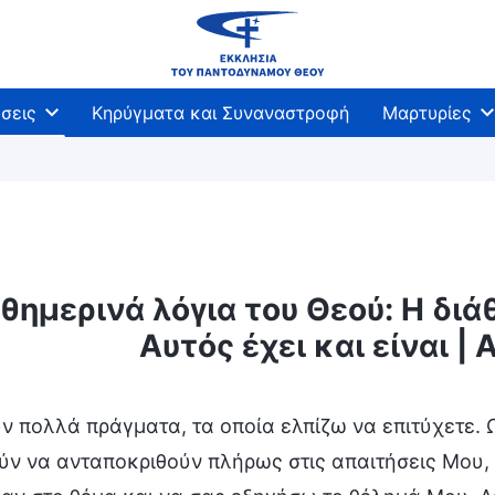
σεις
Κηρύγματα και Συναναστροφή
Μαρτυρίες
θημερινά λόγια του Θεού: Η διά
Αυτός έχει και είναι 
 έχει και είναι
Μυστήρια σχετικά με τη Βίβλο
 πολλά πράγματα, τα οποία ελπίζω να επιτύχετε. Ω
ύν να ανταποκριθούν πλήρως στις απαιτήσεις Μου,