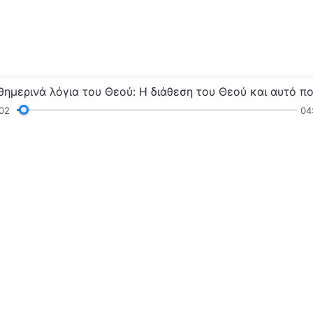
03
04
γνώσεις
Κηρύγματα και Συναναστροφή
Μαρτυρ
τοδύναμου Θεού»
Η βασιλεία 
Η βασιλεία του 
βασιλεία του Θε