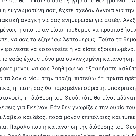
αν στο θέμα και να σας εξηγήσω το θέλημά Μου. Δ
 η ευγνωμοσύνη σας, έχετε σχεδόν άγνοια για την 
ιτακτική ανάγκη να σας ενημερώσω για αυτές. Ανε
ένως ή από το αν είσαι πρόθυμος να προσπαθήσεις
έπει να σας τα εξηγήσω λεπτομερώς. Τούτα τα θέμα
ν φαίνεστε να κατανοείτε ή να είστε εξοικειωμένοι
από εσάς έχουν μόνο μια συγκεχυμένη κατανόηση, 
Προκειμένου να σας βοηθήσω να εξασκήσετε καλύτε
 τα λόγια Μου στην πράξη, πιστεύω ότι πρώτα πρέπ
ικά, η πίστη σας θα παραμείνει αόριστη, υποκριτικ
ατανοείς τη διάθεση του Θεού, τότε θα είναι αδύνατ
λέσεις για Εκείνον. Εάν δεν γνωρίζεις την ουσία το
ευλάβεια και δέος, παρά μόνον επιπόλαιες και τυπι
α. Παρόλο που η κατανόηση της διάθεσης του Θεού