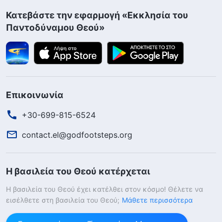
Κατεβάστε την εφαρμογή «Εκκλησία του
Παντοδύναμου Θεού»
Επικοινωνία
+30-699-815-6524
contact.el@godfootsteps.org
Η βασιλεία του Θεού κατέρχεται
Η βασιλεία του Θεού έχει κατέλθει στον κόσμο! Θέλετε να
εισέλθετε στη βασιλεία του Θεού;
Μάθετε περισσότερα