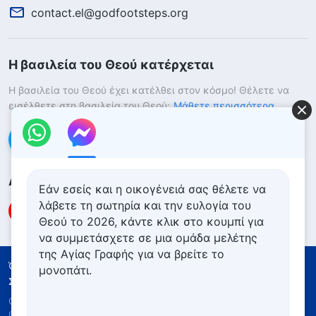
contact.el@godfootsteps.org
Η βασιλεία του Θεού κατέρχεται
Η βασιλεία του Θεού έχει κατέλθει στον κόσμο! Θέλετε να
εισέλθετε στη βασιλεία του Θεού;
Μάθετε περισσότερα
Επικοινωνήστε μαζί μας μέσω Messenger
Ακολουθήστε μας
Εάν εσείς και η οικογένειά σας θέλετε να
λάβετε τη σωτηρία και την ευλογία του
Θεού το 2026, κάντε κλικ στο κουμπί για
να συμμετάσχετε σε μια ομάδα μελέτης
της Αγίας Γραφής για να βρείτε το
Όροι Χρήσης
Πολιτική απορρήτου
μονοπάτι.
Συντελεστές
Πολιτική για τα Cookies
Copyright © 2026
Εκκλησία του Παντοδύναμου
Θεού
. Με την επιφύλαξη παντός νομίμου