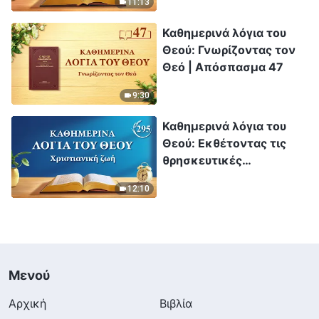
11:13
Απόσπασμα 346
Καθημερινά λόγια του
Θεού: Γνωρίζοντας τον
Θεό | Απόσπασμα 47
9:30
Καθημερινά λόγια του
Θεού: Εκθέτοντας τις
θρησκευτικές
αντιλήψεις | Απόσπασμα
12:10
295
Μενού
Αρχική
Βιβλία