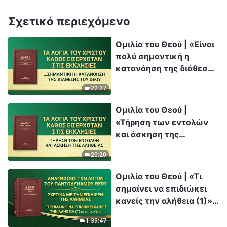
Σχετικό περιεχόμενο
Ομιλία του Θεού | «Είναι
πολύ σημαντική η
κατανόηση της διάθεσης
του Θεού»
22:27
Ομιλία του Θεού |
«Τήρηση των εντολών
και άσκηση της
αλήθειας»
20:20
Ομιλία του Θεού | «Τι
σημαίνει να επιδιώκει
κανείς την αλήθεια (1)»
(Μέρος δεύτερο)
1:39:47