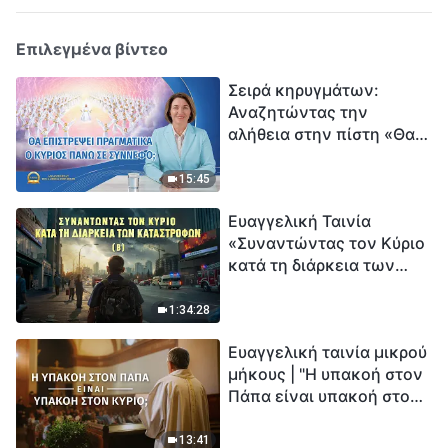
Επιλεγμένα βίντεο
Σειρά κηρυγμάτων:
Αναζητώντας την
αλήθεια στην πίστη «Θα
επιστρέψει πραγματικά ο
Κύριος πάνω σε
15:45
σύννεφο;»
Ευαγγελική Ταινία
«Συναντώντας τον Κύριο
κατά τη διάρκεια των
καταστροφών» (B) Η Γη
εισέρχεται σε μια
1:34:28
«περίοδο μαζικής
Ευαγγελική ταινία μικρού
εξαφάνισης». Οι
μήκους | "Η υπακοή στον
καταστροφές χτυπούν.
Πάπα είναι υπακοή στον
Ξεκινά η αντίστροφη
Κύριο;"
μέτρηση για την
ανθρωπότητα. Έχεις βρει
13:41