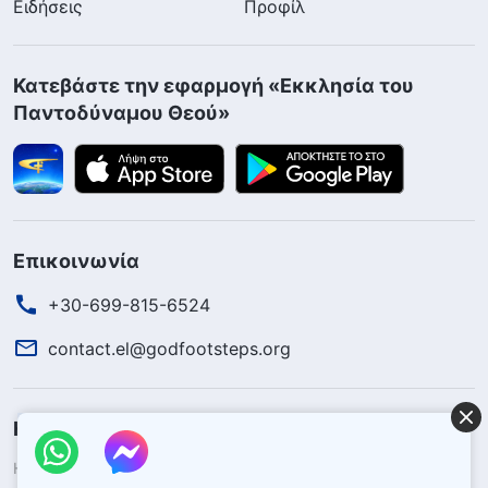
Ειδήσεις
Προφίλ
Κατεβάστε την εφαρμογή «Εκκλησία του
Παντοδύναμου Θεού»
Επικοινωνία
+30-699-815-6524
contact.el@godfootsteps.org
Η βασιλεία του Θεού κατέρχεται
Η βασιλεία του Θεού έχει κατέλθει στον κόσμο! Θέλετε να