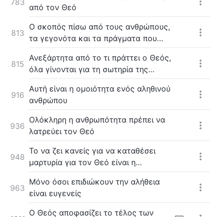
783
από τον Θεό
Ο σκοπός πίσω από τους ανθρώπους,
813
τα γεγονότα και τα πράγματα που
ρυθμίζει ο Θεός γύρω από τον
Ανεξάρτητα από το τι πράττει ο Θεός,
άνθρωπο
815
όλα γίνονται για τη σωτηρία της
ανθρωπότητας
Αυτή είναι η ομοιότητα ενός αληθινού
916
ανθρώπου
Ολόκληρη η ανθρωπότητα πρέπει να
936
λατρεύει τον Θεό
Το να ζει κανείς για να καταθέσει
948
μαρτυρία για τον Θεό είναι η
σπουδαιότερη ευλογία
Μόνο όσοι επιδιώκουν την αλήθεια
963
είναι ευγενείς
Ο Θεός αποφασίζει το τέλος των