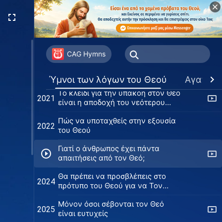
Διάβαζε τα λόγια του Θεού
2018
ανάλογα με τις καταστάσεις σου
Όσοι δεν κάνουν πράξη τον λόγο
2019
του Θεού θα εξαλειφθούν
CAG Hymns
Ο Θεός προ πολλού προετοίμασε
2020
τα πάντα για την ανθρωπότητα
Ύμνοι των λόγων του Θεού
Αγαπημ
Το κλειδί για την υπακοή στον Θεό
2021
είναι η αποδοχή του νεότερου
φωτός
Πώς να υποταχθείς στην εξουσία
2022
του Θεού
Γιατί ο άνθρωπος έχει πάντα
απαιτήσεις από τον Θεό;
Θα πρέπει να προσβλέπεις στο
2024
πρότυπο του Θεού για να Τον
ικανοποιήσεις
Μόνον όσοι σέβονται τον Θεό
2025
είναι ευτυχείς