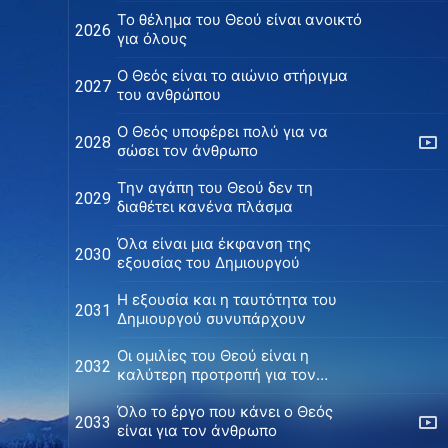
Το θέλημα του Θεού είναι ανοικτό
2026
για όλους
Ο Θεός είναι το αιώνιο στήριγμα
2027
του ανθρώπου
O Θεός υποφέρει πολύ για να
2028
σώσει τον άνθρωπο
Την αγάπη του Θεού δεν τη
2029
διαθέτει κανένα πλάσμα
Όλα είναι μια έκφανση της
2030
εξουσίας του Δημιουργού
Η εξουσία και η ταυτότητα του
2031
Δημιουργού συνυπάρχουν
Οι ομιλίες του Θεού είναι η
2032
καλύτερη προτροπή για τον
άνθρωπο
Όλο το έργο που κάνει ο Θεός
2033
είναι για τον άνθρωπο