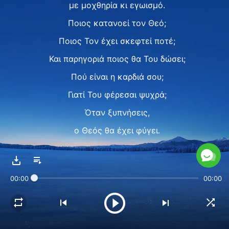
με μοχθηρία κι εγωισμό.
Ποιος κατανοεί τον Θεό;
Ποιος Τον έχει σκεφτεί ποτέ;
Και παρηγοριά ποιος θα Του δώσει;
Πού είναι η καρδιά σου;
Γιατί Του φέρεσαι ψυχρά;
Όταν ξυπνήσεις,
ο Θεός θα έχει φύγει.
Ποιος Τον παρηγορεί;
Ποιος κατανοεί τη θλίψη Του;
00:00
00:00
Χρόνο με τον χρόνο, μέρα με τη μέρα,
ο Θεός την κακή ανθρωπότητα μισεί.
Πιστεύοντας σ' Αυτόν,