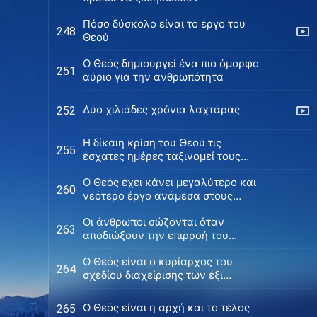
Πόσο δύσκολο είναι το έργο του
248
Θεού
Ο Θεός δημιουργεί ένα πιο όμορφο
251
αύριο για την ανθρωπότητα
Δύο χιλιάδες χρόνια λαχτάρας
252
Η δίκαιη κρίση του Θεού τις
255
έσχατες ημέρες ταξινομεί τους
ανθρώπους ανάλογα με το είδος
Ο Θεός έχει κάνει μεγαλύτερο και
τους
260
νεότερο έργο ανάμεσα στους
Εθνικούς κατά τις έσχατες ημέρες
Οι άνθρωποι σώζονται όταν
263
αποδιώξουν την επιρροή του
Σατανά
Ο Θεός είναι ο κυρίαρχος του
264
σχεδίου διαχείρισης των έξι
χιλιετιών
Ο Θεός είναι η αρχή και το τέλος
265