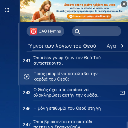
Οι άνθρωποι που ζουν σ' έναν
236
τόσο ακάθαρτο τόπο
Ο Θεός δεν θα εγκαταλείψει
238
εκείνους που Τον λαχταρούν
CAG Hymns
πραγματικά
Οι αρχές με τις οποίες ο Θεός
240
Ύμνοι των λόγων του Θεού
Αγαπημ
καταδικάζει τους ανθρώπους
Όσοι δεν γνωρίζουν τον Θεό Τού
241
αντιστέκονται
Ποιος μπορεί να καταλάβει την
καρδιά του Θεού;
Ο Θεός έχει αποφασίσει να
243
ολοκληρώσει αυτήν την ομάδα
ανθρώπων
H μόνη επιθυμία του Θεού στη γη
246
Όσοι βρίσκονται στο σκοτάδι
247
πρέπει να ξεσηκωθούν