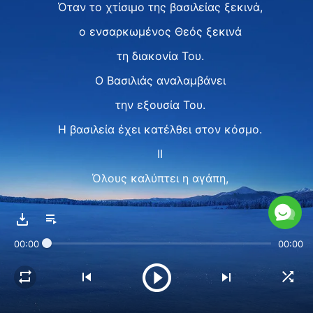
Όταν το χτίσιμο της βασιλείας ξεκινά,
ο ενσαρκωμένος Θεός ξεκινά
τη διακονία Του.
O Βασιλιάς αναλαμβάνει
την εξουσία Του.
Η βασιλεία έχει κατέλθει στον κόσμο.
II
Όλους καλύπτει η αγάπη,
η ευσπλαχνία του Θεού,
μα κι η κρίση, η δοκιμασία Του.
00:00
00:00
Σπλαχνικός, μ’ αγάπη στους ανθρώπους,
ακόμα κι όταν είχαν διαφθαρεί.
Επιμέρισε ο Θεός την παίδευσή Του,