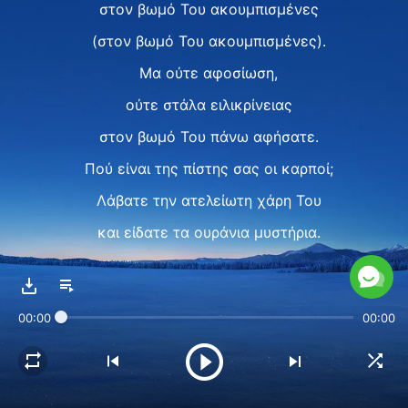
στον βωμό Του ακουμπισμένες
(στον βωμό Του ακουμπισμένες).
Μα ούτε αφοσίωση,
ούτε στάλα ειλικρίνειας
στον βωμό Του πάνω αφήσατε.
Πού είναι της πίστης σας οι καρποί;
Λάβατε την ατελείωτη χάρη Του
και είδατε τα ουράνια μυστήρια.
Σας έδειξε τις φλόγες τ' ουρανού,
μα δεν είχε καρδιά να σας κάψει.
00:00
00:00
Πόσα ανταποδώσατε στον Θεό;
Πόσα με προθυμία δώσατε
σ’ Αυτόν, ναι, σ' Αυτόν;