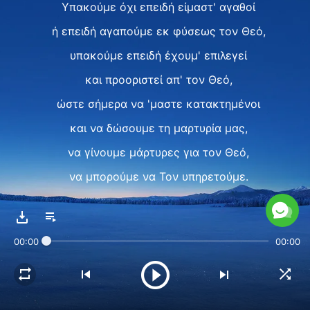
Υπακούμε όχι επειδή είμαστ' αγαθοί
ή επειδή αγαπούμε εκ φύσεως τον Θεό,
υπακούμε επειδή έχουμ' επιλεγεί
και προοριστεί απ' τον Θεό,
ώστε σήμερα να 'μαστε κατακτημένοι
και να δώσουμε τη μαρτυρία μας,
να γίνουμε μάρτυρες για τον Θεό,
να μπορούμε να Τον υπηρετούμε.
Επειδή ο Θεός μας διάλεξε
κι όλους μας προστάτεψε, έχουμε σωθεί
00:00
00:00
και τώρα από του Σατανά
την άσχημη επήρεια, έχουμε λυτρωθεί.
Αυτός μας έσωσε