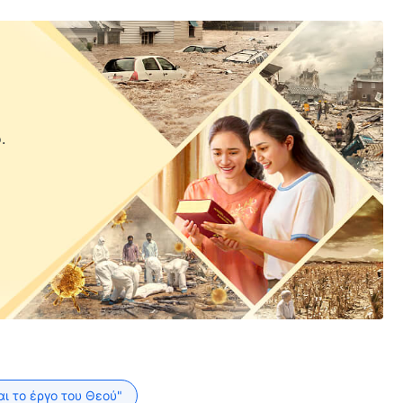
.
αι το έργο του Θεού"