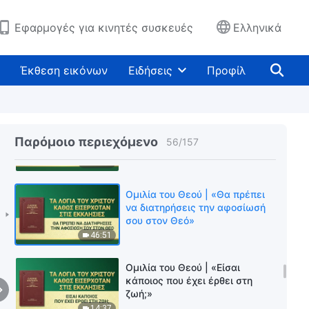
μπορούν να οδηγηθούν στην
τελείωση»
34:05
Εφαρμογές για κινητές συσκευές
Ελληνικά
Ομιλία του Θεού | «Το έργο του
Αγίου Πνεύματος και το έργο
Έκθεση εικόνων
Ειδήσεις
Προφίλ
του Σατανά»
28:36
Ομιλία του Θεού |
«Προειδοποίηση σε όσους δεν
Παρόμοιο περιεχόμενο
56
/
157
κάνουν πράξη την αλήθεια»
26:43
Ομιλία του Θεού | «Θα πρέπει
να διατηρήσεις την αφοσίωσή
σου στον Θεό»
46:51
Ομιλία του Θεού | «Είσαι
κάποιος που έχει έρθει στη
ζωή;»
14:37