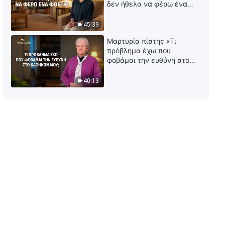
δεν ήθελα να φέρω ένα
του έργου του Θεού (3)» Μέρος
φορτίο
πρώτο
45:39
33:27
Μαρτυρία πίστης «Τι
πρόβλημα έχω που
Ομιλία του Θεού | «Το όραμα
φοβάμαι την ευθύνη στο
του έργου του Θεού (3)» Μέρος
καθήκον μου;»
δεύτερο
40:13
48:24
Ομιλία του Θεού | «Σχετικά με
τη Βίβλο (1)»
43:00
Ομιλία του Θεού | «Σχετικά με
τη Βίβλο (3)»
27:58
Ομιλία του Θεού | «Σχετικά με
τη Βίβλο (4)»