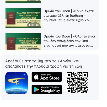
Ομιλία του Θεού | «Το να έχετε
μια αμετάβλητη διάθεση
σημαίνει πως είστε εχθρικοί
προς τον Θεό»
30:48
Ομιλία του Θεού | «Όλοι εκείνοι
που δεν γνωρίζουν τον Θεό
είναι αυτοί που αντιμάχονται
τον Θεό»
23:23
Ακολουθείστε τα βήματα του Αρνίου και
Ομιλία του Θεού | «Έργο και
απολαύστε την πλούσια τροφή για τη ζωή
είσοδος (2)»
20:05
Ομιλία του Θεού | «Έργο και
είσοδος (3)»
27:44