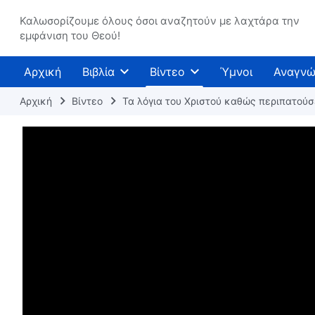
Καλωσορίζουμε όλους όσοι αναζητούν με λαχτάρα την
εμφάνιση του Θεού!
Αρχική
Βιβλία
Βίντεο
Ύμνοι
Αναγνώ
Αρχική
Βίντεο
Τα λόγια του Χριστού καθώς περιπατού