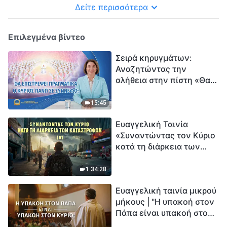
Δείτε περισσότερα
Επιλεγμένα βίντεο
Σειρά κηρυγμάτων:
Αναζητώντας την
αλήθεια στην πίστη «Θα
επιστρέψει πραγματικά ο
Κύριος πάνω σε
15:45
σύννεφο;»
Ευαγγελική Ταινία
«Συναντώντας τον Κύριο
κατά τη διάρκεια των
καταστροφών» (B) Η Γη
εισέρχεται σε μια
1:34:28
«περίοδο μαζικής
Ευαγγελική ταινία μικρού
εξαφάνισης». Οι
μήκους | "Η υπακοή στον
καταστροφές χτυπούν.
Πάπα είναι υπακοή στον
Ξεκινά η αντίστροφη
Κύριο;"
μέτρηση για την