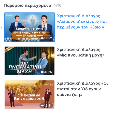
Παρόμοιο περιεχόμενο
1
/
10
Χριστιανική Διάλογος
«Αλίμονο σ’ εκείνους που
περιμένουν τον Κύριο να
κατέβει πάνω σε
σύννεφο»
18:52
Χριστιανική Διάλογος
«Μια πνευματική μάχη»
30:25
Χριστιανική Διάλογος «Οι
πιστοί στον Υιό έχουν
αιώνια ζωή»
19:31