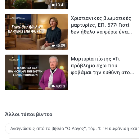
ανθρωπότητα. Έχεις βρει
13:41
τρόπο να επιβιώσεις;
Χριστιανικές βιωματικές
μαρτυρίες, ΕΠ. 577: Γιατί
δεν ήθελα να φέρω ένα
φορτίο
45:39
Μαρτυρία πίστης «Τι
πρόβλημα έχω που
φοβάμαι την ευθύνη στο
καθήκον μου;»
40:13
Άλλοι τύποι βίντεο
Αναγνώσεις από το βιβλίο "Ο Λόγος", τόμ. 1: "Η εμφάνιση και