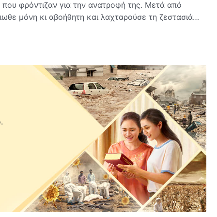
φρόντιζαν για την ανατροφή της. Μετά από
ιωθε μόνη κι αβοήθητη και λαχταρούσε τη ζεστασιά
 χώρισαν επέστρεψε κοντά στον πατέρα της κι από
 υπάκουη και μελετούσε σκληρά. Αλλά τη στιγμή που
ικές εξετάσεις στο κολέγιο, την χτύπησε η ατυχία: Η
αράλυτη και κατάκοιτη. Ο πατριός της εγκατέλειψε τη
ριουσιακών της στοιχείων και ο πατέρας της
λέσει συγγενείς και φίλους, αλλά την απέρριψαν...
 δύο αδελφές από την
Εκκλησία του Παντοδύναμου
.
ν αδελφή της για το έργο του Παντοδύναμου Θεού στις
η ζωή των ανθρώπων από τα λόγια του Παντοδύναμου
υν μπροστά στον Θεό μπορούν να κερδίσουν την
νο με την παρηγοριά των λόγων του Θεού μπόρεσαν η
αδυναμία τους. Η Γουένια βίωσε πραγματικά την αγάπη
 ενός σπιτιού και μπήκε σε ένα πραγματικό σπίτι...