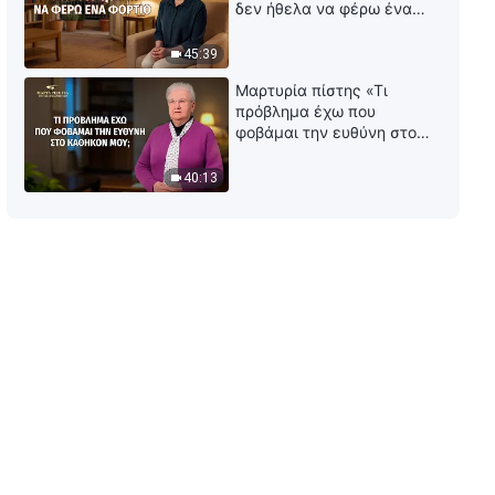
δεν ήθελα να φέρω ένα
φορτίο
45:39
Μαρτυρία πίστης «Τι
πρόβλημα έχω που
φοβάμαι την ευθύνη στο
καθήκον μου;»
40:13