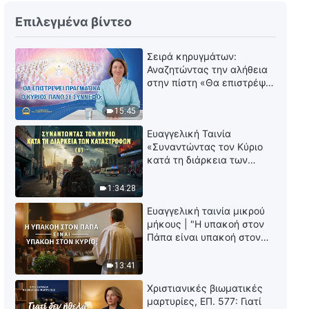
Επιλεγμένα βίντεο
Σειρά κηρυγμάτων:
Αναζητώντας την αλήθεια
στην πίστη «Θα επιστρέψει
πραγματικά ο Κύριος πάνω
σε σύννεφο;»
15:45
Ευαγγελική Ταινία
«Συναντώντας τον Κύριο
κατά τη διάρκεια των
καταστροφών» (B) Η Γη
εισέρχεται σε μια «περίοδο
1:34:28
μαζικής εξαφάνισης». Οι
Ευαγγελική ταινία μικρού
καταστροφές χτυπούν.
μήκους | "Η υπακοή στον
Ξεκινά η αντίστροφη
Πάπα είναι υπακοή στον
μέτρηση για την
Κύριο;"
ανθρωπότητα. Έχεις βρει
τρόπο να επιβιώσεις;
13:41
Χριστιανικές βιωματικές
μαρτυρίες, ΕΠ. 577: Γιατί