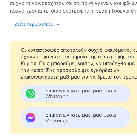
συχνά πηγαινοερχόταν σε σπίτια συγγενών και φίλων που 
πολλά χρόνια τέτοιας ανατροφής, η νεαρή Γουένια έν
ενός σπιτιού. Μόνο όταν ο πατέρας και η μητριά της
Μόλις μεγάλωσε η Γουένια, ήταν πολύ προσεκτική κι
Δείτε περισσότερα
τότε, είχε ένα σπίτι, κι ό,τι βρέξει ας κατεβάσει...
δούλευε σκληρά για να προετοιμαστεί για τις εισαγωγ
μητέρα της έπαθε εγκεφαλική αιμορραγία κι έμεινε π
μητέρα της και μάλιστα πήρε τον έλεγχο όλων των πε
Οι καταστροφές αποτελούν συχνό φαινόμενο, κι
νοσηλεύτηκε με καρκίνο του ήπατος. Η Γουένια δεν μπορούσε να αναλάβει το βάρος όλου του νοικοκυριού,
έχουν εμφανιστεί τα σημεία της επιστροφής του
οπότε το μόνο που μπορούσε να κάνει ήταν να παρακα
Κυρίου. Πώς μπορούμε, λοιπόν, να υποδεχθούμε
τον Κύριο; Σας προσκαλούμε εγκάρδια να
Τη στιγμή που η Γουένια υπέφερε και χωρίς πόρους,
επικοινωνήσετε μαζί μας για να βρείτε τον τρόπο
Θεού
έδωσαν μαρτυρία στη Γουένια, τη μητέρα και τη
έσχατες ημέρες. Κατανόησαν την πηγή του πόνου στ
Επικοινωνήστε μαζί μας μέσω
Whatsapp
Θεού και κατάλαβαν ότι μόνο εάν οι άνθρωποι έρθο
προστασία του Θεού και να ζήσουν ευτυχισμένοι. Μό
μητέρα και οι κόρες να βγουν από τον πόνο και την 
Επικοινωνήστε μαζί μας μέσω
και το έλεος του Θεού. Αισθάνθηκε τελικά τη ζεστασιά
Messenger