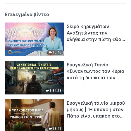
Επιλεγμένα βίντεο
Σειρά κηρυγμάτων:
Αναζητώντας την
αλήθεια στην πίστη «Θα
επιστρέψει πραγματικά ο
Κύριος πάνω σε
15:45
σύννεφο;»
Ευαγγελική Ταινία
«Συναντώντας τον Κύριο
κατά τη διάρκεια των
καταστροφών» (B) Η Γη
εισέρχεται σε μια
1:34:28
«περίοδο μαζικής
Ευαγγελική ταινία μικρού
εξαφάνισης». Οι
μήκους | "Η υπακοή στον
καταστροφές χτυπούν.
Πάπα είναι υπακοή στον
Ξεκινά η αντίστροφη
Κύριο;"
μέτρηση για την
ανθρωπότητα. Έχεις βρει
13:41