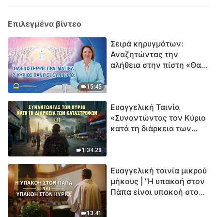
Επιλεγμένα βίντεο
Σειρά κηρυγμάτων:
Αναζητώντας την
αλήθεια στην πίστη «Θα
επιστρέψει πραγματικά ο
Κύριος πάνω σε
15:45
σύννεφο;»
Ευαγγελική Ταινία
«Συναντώντας τον Κύριο
κατά τη διάρκεια των
καταστροφών» (B) Η Γη
εισέρχεται σε μια
1:34:28
«περίοδο μαζικής
Ευαγγελική ταινία μικρού
εξαφάνισης». Οι
μήκους | "Η υπακοή στον
καταστροφές χτυπούν.
Πάπα είναι υπακοή στον
Ξεκινά η αντίστροφη
Κύριο;"
μέτρηση για την
ανθρωπότητα. Έχεις βρει
13:41