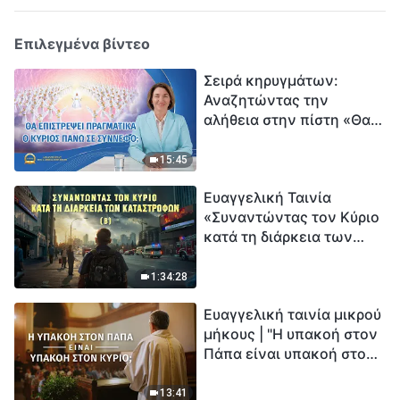
Επιλεγμένα βίντεο
Σειρά κηρυγμάτων:
Αναζητώντας την
αλήθεια στην πίστη «Θα
επιστρέψει πραγματικά ο
Κύριος πάνω σε
15:45
σύννεφο;»
Ευαγγελική Ταινία
«Συναντώντας τον Κύριο
κατά τη διάρκεια των
καταστροφών» (B) Η Γη
εισέρχεται σε μια
1:34:28
«περίοδο μαζικής
Ευαγγελική ταινία μικρού
εξαφάνισης». Οι
μήκους | "Η υπακοή στον
καταστροφές χτυπούν.
Πάπα είναι υπακοή στον
Ξεκινά η αντίστροφη
Κύριο;"
μέτρηση για την
ανθρωπότητα. Έχεις βρει
13:41