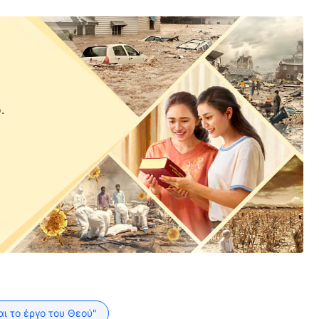
.
αι το έργο του Θεού"