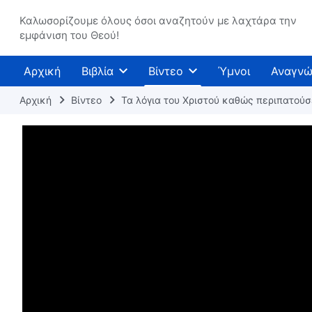
Καλωσορίζουμε όλους όσοι αναζητούν με λαχτάρα την
εμφάνιση του Θεού!
Αρχική
Βιβλία
Βίντεο
Ύμνοι
Αναγνώ
Αρχική
Βίντεο
Τα λόγια του Χριστού καθώς περιπατού