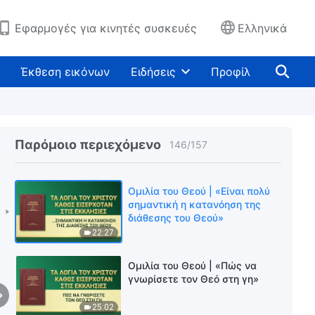
16:17
Εφαρμογές για κινητές συσκευές
Ελληνικά
Ομιλία του Θεού | «Οι τρεις
νουθεσίες»
Έκθεση εικόνων
Ειδήσεις
Προφίλ
19:42
Ομιλία του Θεού | «Οι
παραβάσεις θα οδηγήσουν τον
άνθρωπο στην κόλαση»
Παρόμοιο περιεχόμενο
146
/
157
20:19
Ομιλία του Θεού | «Είναι πολύ
σημαντική η κατανόηση της
διάθεσης του Θεού»
22:27
Ομιλία του Θεού | «Πώς να
γνωρίσετε τον Θεό στη γη»
25:02