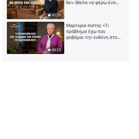
μπορεί να σωθεί μόνο μέσα
δεν ήθελα να φέρω ένα
από τη διαχείριση του Θεού»
φορτίο
38:02
45:39
Μαρτυρία πίστης «Τι
Ομιλία του Θεού | «Ιδού η
πρόβλημα έχω που
εμφάνιση του Θεού με την
φοβάμαι την ευθύνη στο
κρίση και την παίδευσή Του»
καθήκον μου;»
42:58
40:13