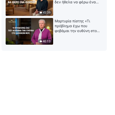
δεν ήθελα να φέρω ένα
φορτίο
45:39
Μαρτυρία πίστης «Τι
πρόβλημα έχω που
φοβάμαι την ευθύνη στο
καθήκον μου;»
40:13