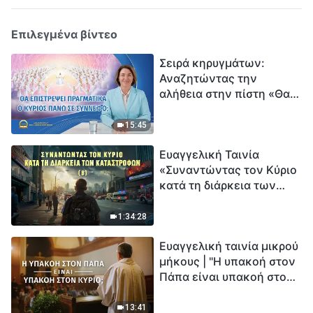
Επιλεγμένα βίντεο
Σειρά κηρυγμάτων:
Αναζητώντας την
αλήθεια στην πίστη «Θα
επιστρέψει πραγματικά ο
Κύριος πάνω σε
15:45
σύννεφο;»
Ευαγγελική Ταινία
«Συναντώντας τον Κύριο
κατά τη διάρκεια των
καταστροφών» (B) Η Γη
εισέρχεται σε μια
1:34:28
«περίοδο μαζικής
Ευαγγελική ταινία μικρού
εξαφάνισης». Οι
μήκους | "Η υπακοή στον
καταστροφές χτυπούν.
Πάπα είναι υπακοή στον
Ξεκινά η αντίστροφη
Κύριο;"
μέτρηση για την
ανθρωπότητα. Έχεις βρει
13:41