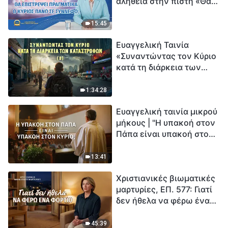
αλήθεια στην πίστη «Θα
επιστρέψει πραγματικά ο
Κύριος πάνω σε
15:45
σύννεφο;»
Ευαγγελική Ταινία
«Συναντώντας τον Κύριο
κατά τη διάρκεια των
καταστροφών» (B) Η Γη
εισέρχεται σε μια
1:34:28
«περίοδο μαζικής
Ευαγγελική ταινία μικρού
εξαφάνισης». Οι
μήκους | "Η υπακοή στον
καταστροφές χτυπούν.
Πάπα είναι υπακοή στον
Ξεκινά η αντίστροφη
Κύριο;"
μέτρηση για την
ανθρωπότητα. Έχεις βρει
13:41
τρόπο να επιβιώσεις;
Χριστιανικές βιωματικές
μαρτυρίες, ΕΠ. 577: Γιατί
δεν ήθελα να φέρω ένα
φορτίο
45:39