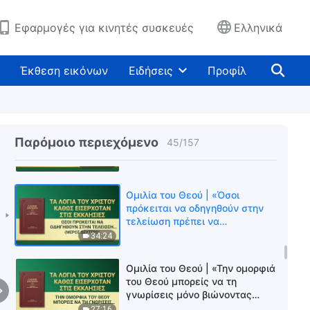
του Θεού»
58:45
Εφαρμογές για κινητές συσκευές
Ελληνικά
Ομιλία του Θεού | «Εκείνοι που
αγαπούν αληθινά τον Θεό είναι
Έκθεση εικόνων
Ειδήσεις
Προφίλ
εκείνοι που μπορούν να
υποτάσσονται απόλυτα στην
30:38
πρακτικότητά Του»
Ομιλία του Θεού | «Όσοι
πρόκειται να οδηγηθούν στην
Παρόμοιο περιεχόμενο
45
/
157
τελείωση πρέπει να
υποβληθούν σε εξευγενισμό»
32:07
(Μέρος πρώτο)
Ομιλία του Θεού | «Όσοι
πρόκειται να οδηγηθούν στην
τελείωση πρέπει να
υποβληθούν σε εξευγενισμό»
34:24
(Μέρος δεύτερο)
Ομιλία του Θεού | «Την ομορφιά
του Θεού μπορείς να τη
γνωρίσεις μόνο βιώνοντας
επίπονες δοκιμασίες»
27:16