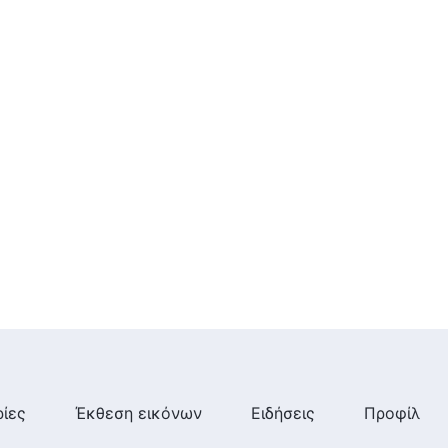
είναι αυτοί που αντιμάχονται
τον Θεό»
23:23
Ομιλία του Θεού | «Έργο και
είσοδος (2)»
20:05
Ομιλία του Θεού | «Έργο και
είσοδος (3)»
27:44
Ομιλία του Θεού | «Έργο και
είσοδος (7)»
34:52
Ομιλία του Θεού | «Έργο και
ίες
Έκθεση εικόνων
Ειδήσεις
Προφίλ
είσοδος (8)»