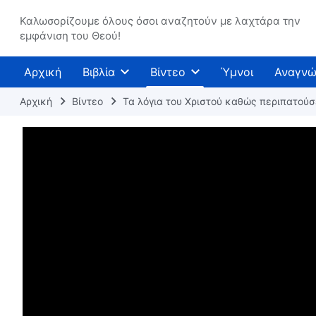
Καλωσορίζουμε όλους όσοι αναζητούν με λαχτάρα την
εμφάνιση του Θεού!
Αρχική
Βιβλία
Βίντεο
Ύμνοι
Αναγνώ
Αρχική
Βίντεο
Τα λόγια του Χριστού καθώς περιπατού