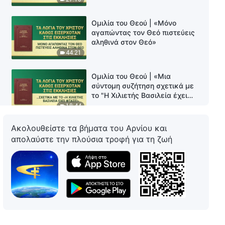
Ομιλία του Θεού | «Μόνο
αγαπώντας τον Θεό πιστεύεις
αληθινά στον Θεό»
44:21
Ομιλία του Θεού | «Μια
σύντομη συζήτηση σχετικά με
το "Η Χιλιετής Βασιλεία έχει
φτάσει"»
18:44
Ακολουθείστε τα βήματα του Αρνίου και
Ομιλία του Θεού | «Μόνο όσοι
απολαύστε την πλούσια τροφή για τη ζωή
γνωρίζουν τον Θεό μπορούν να
καταθέσουν μαρτυρία για τον
Θεό»
31:46
Ομιλία του Θεού | «Πώς ο
Πέτρος κατάφερε να γνωρίσει
τον Ιησού»
42:02