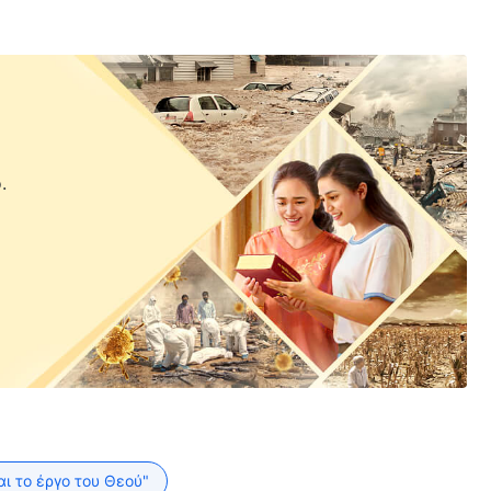
.
αι το έργο του Θεού"