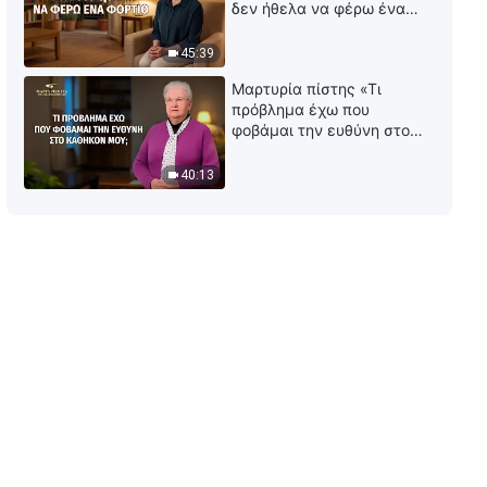
δεν ήθελα να φέρω ένα
«Προειδοποίηση σε όσους δεν
φορτίο
κάνουν πράξη την αλήθεια»
45:39
26:43
Μαρτυρία πίστης «Τι
πρόβλημα έχω που
Ομιλία του Θεού | «Θα πρέπει
φοβάμαι την ευθύνη στο
να διατηρήσεις την αφοσίωσή
καθήκον μου;»
σου στον Θεό»
40:13
46:51
Ομιλία του Θεού | «Είσαι
κάποιος που έχει έρθει στη
ζωή;»
14:37
Ομιλία του Θεού | «Το να έχετε
μια αμετάβλητη διάθεση
σημαίνει πως είστε εχθρικοί
προς τον Θεό»
30:48
Ομιλία του Θεού | «Όλοι εκείνοι
που δεν γνωρίζουν τον Θεό